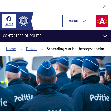
Menu
CONTACTEER DE POLITIE
Home
E-loket
Schending van het beroepsgeheim