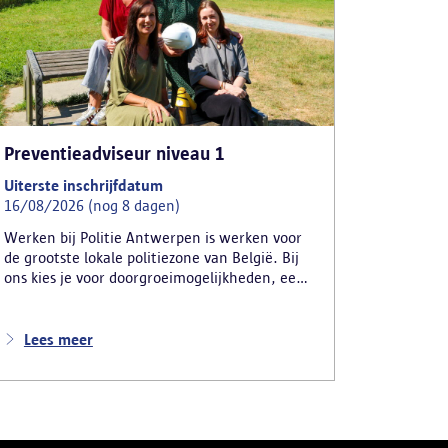
Preventieadviseur niveau 1
Uiterste inschrijfdatum
16/08/2026 (nog 8 dagen)
Werken bij Politie Antwerpen is werken voor
de grootste lokale politiezone van België. Bij
ons kies je voor doorgroeimogelijkheden, een
uitgebreid opleidingsaanbod, teamspirit en
een afwisselende job. Ja, werken voor Politie
Antwerpen is ANDERS. We zijn een voorbeeld
Lees meer
voor wie mee vooruit wil. We zijn pioniers die
werken met state-of-the-artmateriaal,
professioneel begeleid worden en kansen
krijgen om te groeien. Samen willen én
kunnen we een verschil maken in de