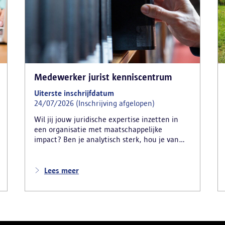
Medewerker jurist kenniscentrum
Uiterste inschrijfdatum
24/07/2026 (Inschrijving afgelopen)
Wil jij jouw juridische expertise inzetten in
een organisatie met maatschappelijke
impact? Ben je analytisch sterk, hou je van
complexe vraagstukken en wil je meebouwen
aan een efficiënte en toekomstgerichte
politieorganisatie? Dan is deze functie iets
Lees meer
voor jou.