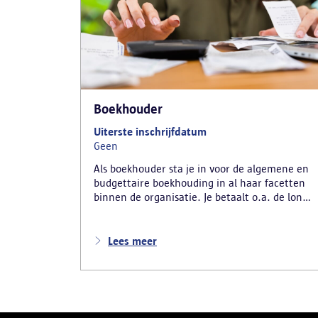
Boekhouder
Uiterste inschrijfdatum
Geen
Als boekhouder sta je in voor de algemene en
budgettaire boekhouding in al haar facetten
binnen de organisatie. Je betaalt o.a. de lonen
van de medewerkers uit, boekt facturen van
detacheringen in, betaalt onze facturen ...
Lees meer