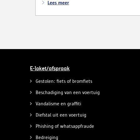
afspraken voor praktijkexamens aan.
Lees meer
Daarnaast maakten zij reclame voor het
uitschrijven van bekwaamheidsattesten
zonder effectief lessen te volgen en voor
fraude bij theoretische rijexamens. Een
parallel onderzoek bracht ook een
rijschooldirecteur in beeld die examenfraude
organiseerde, bekwaamheidsattesten
afleverde zonder vereiste opleiding en een
vervalst uittreksel uit het strafregister
gebruikte.
E-loket/afspraak
Gestolen: fiets of bromfiets
Beschadiging van een voertuig
Vandalisme en graffiti
Diefstal uit een voertuig
Phishing of whatsappfraude
Bedreiging