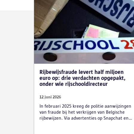
Rijbewijsfraude levert half miljoen
euro op: drie verdachten opgepakt,
onder wie rijschooldirecteur
12 juni 2026
In februari 2025 kreeg de politie aanwijzingen
van fraude bij het verkrijgen van Belgische
rijbewijzen. Via advertenties op Snapchat en
Instagram onder de naam ‘Snelle afspraak’
boden verdachten tegen betaling versnelde