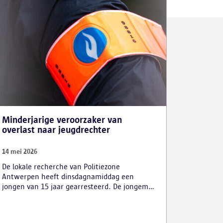
Minderjarige veroorzaker van
overlast naar jeugdrechter
14 mei 2026
De lokale recherche van Politiezone
Antwerpen heeft dinsdagnamiddag een
jongen van 15 jaar gearresteerd. De jongeman
kwam de afgelopen maanden herhaaldelijk in
beeld naar aanleiding van ernstige feiten van
overlast, bedreigingen en zelfs