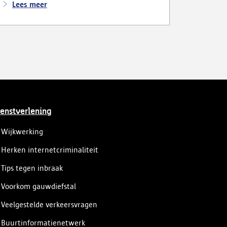
geweldincidenten. Hij is ondertussen voor de
Lees meer
jeugdrechter verschenen, die hem onder zeer
strenge voorwaarden liet beschikken.
enstverlening
Wijkwerking
Herken internetcriminaliteit
Tips tegen inbraak
Voorkom gauwdiefstal
Veelgestelde verkeersvragen
Buurtinformatienetwerk