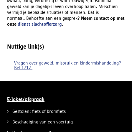
kwaad, bang, verdrietig of wantrouwig zijn. Familiaal
geweld kan je dagelijks leven overhoop halen. Misschien
vermijd je bepaalde situaties of mensen. Dat is
normaal. Behoefte aan een gesprek?
Neem contact op met
onze
dienst slachtofferzorg
.
Nuttige link(s)
Vragen over geweld, misbruik en kindermishandeling?
Bel 1712.
E-loket/afspraak
Gestolen: fiets of bromfiets
Beschadiging van een voertuig