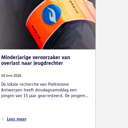
Minderjarige veroorzaker van
overlast naar jeugdrechter
14 mei 2026
De lokale recherche van Politiezone
Antwerpen heeft dinsdagnamiddag een
jongen van 15 jaar gearresteerd. De jongeman
kwam de afgelopen maanden herhaaldelijk in
beeld naar aanleiding van ernstige feiten van
overlast, bedreigingen en zelfs
geweldincidenten. Hij is ondertussen voor de
Lees meer
jeugdrechter verschenen, die hem onder zeer