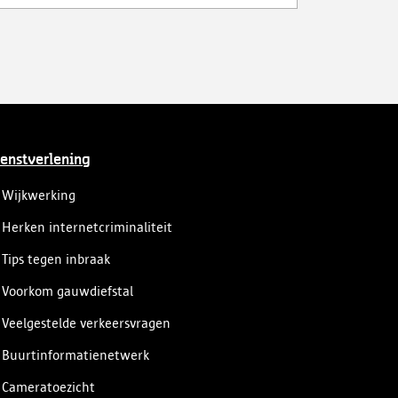
strenge voorwaarden liet beschikken.
enstverlening
Wijkwerking
Herken internetcriminaliteit
Tips tegen inbraak
Voorkom gauwdiefstal
Veelgestelde verkeersvragen
Buurtinformatienetwerk
Cameratoezicht