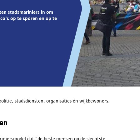
ken stadsmariniers in om
ico's op te sporen en op te
litie, stadsdiensten, organisaties én wijkbewoners.
ken
iniersmodel dat "de beste mensen op de slechtste