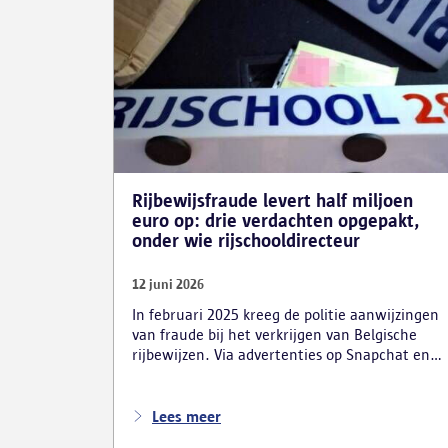
Rijbewijsfraude levert half miljoen
euro op: drie verdachten opgepakt,
onder wie rijschooldirecteur
12 juni 2026
In februari 2025 kreeg de politie aanwijzingen
van fraude bij het verkrijgen van Belgische
rijbewijzen. Via advertenties op Snapchat en
Instagram onder de naam ‘Snelle afspraak’
boden verdachten tegen betaling versnelde
afspraken voor praktijkexamens aan.
Lees meer
Daarnaast maakten zij reclame voor het