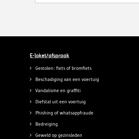
uitschrijven van bekwaamheidsattesten
zonder effectief lessen te volgen en voor
fraude bij theoretische rijexamens. Een
parallel onderzoek bracht ook een
rijschooldirecteur in beeld die examenfraude
organiseerde, bekwaamheidsattesten
afleverde zonder vereiste opleiding en een
vervalst uittreksel uit het strafregister
gebruikte.
E-loket/afspraak
Gestolen: fiets of bromfiets
Beschadiging van een voertuig
Vandalisme en graffiti
Diefstal uit een voertuig
Phishing of whatsappfraude
Bedreiging
Geweld op gezinsleden