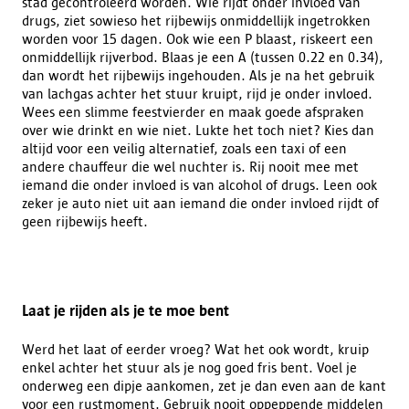
stad gecontroleerd worden. Wie rijdt onder invloed van
drugs, ziet sowieso het rijbewijs onmiddellijk ingetrokken
worden voor 15 dagen. Ook wie een P blaast, riskeert een
onmiddellijk rijverbod. Blaas je een A (tussen 0.22 en 0.34),
dan wordt het rijbewijs ingehouden. Als je na het gebruik
van lachgas achter het stuur kruipt, rijd je onder invloed.
Wees een slimme feestvierder en maak goede afspraken
over wie drinkt en wie niet. Lukte het toch niet? Kies dan
altijd voor een veilig alternatief, zoals een taxi of een
andere chauffeur die wel nuchter is. Rij nooit mee met
iemand die onder invloed is van alcohol of drugs. Leen ook
zeker je auto niet uit aan iemand die onder invloed rijdt of
geen rijbewijs heeft.
Laat je rijden als je te moe bent
Werd het laat of eerder vroeg? Wat het ook wordt, kruip
enkel achter het stuur als je nog goed fris bent. Voel je
onderweg een dipje aankomen, zet je dan even aan de kant
voor een rustmoment. Gebruik nooit oppeppende middelen