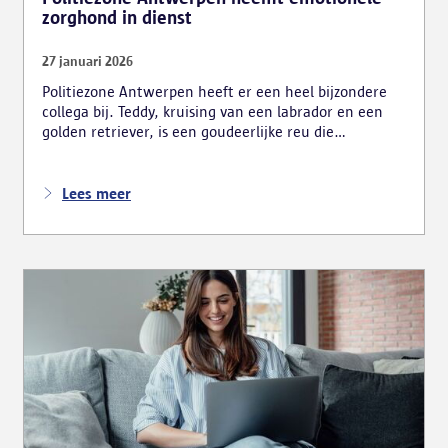
zorghond in dienst
27 januari 2026
Politiezone Antwerpen heeft er een heel bijzondere
collega bij. Teddy, kruising van een labrador en een
golden retriever, is een goudeerlijke reu die
ingeschakeld wordt voor gesprekken met slachtoffers
en getuigen. Zijn kalmerende aanwezigheid en
empathie werken stressverlagend, zodat mensen zich
Lees meer
veiliger voelen om hun verhaal te vertellen.