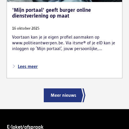
'Mijn portaal' geeft burger online
dienstverlening op maat
16 oktober 2025
Voortaan kan je je eigen profiel aanmaken op
www.politieantwerpen.be. Via itsme® of je eID kan je
inloggen op ‘Mijn portaal’, jouw persoonlijke,
vertrouwelijke onlineomgeving bij Politie Antwerpen.
Op die manier wil de Antwerpse politie haar digitale
dienstverlening verbeteren en een efficiënte
Lees meer
gebruikservaring aanbieden.
Meer nieuws
E-loket/afspraak