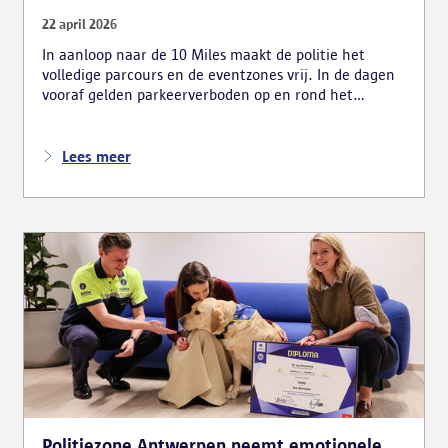
22 april 2026
In aanloop naar de 10 Miles maakt de politie het
volledige parcours en de eventzones vrij. In de dagen
vooraf gelden parkeerverboden op en rond het
parcours. Voertuigen die niet tijdig verplaatst zijn,
worden getakeld. Tijdens het evenement zelf sluit de
politie verschillende tunnels en straten af om de
Lees meer
veiligheid van deelnemers en toeschouwers te
garanderen.
Politiezone Antwerpen neemt emotionele