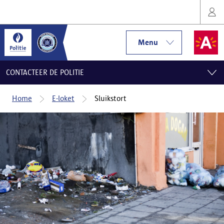
Menu
CONTACTEER DE POLITIE
Home
E-loket
Sluikstort