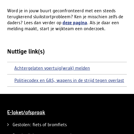
Word je in jouw buurt geconfronteerd met een steeds
terugkerend sluikstortprobleem? Ken je misschien zelfs de
daders? Lees dan verder op
deze pagina
. Als je daar een
melding maakt, start je wijkteam een onderzoek.
Nuttige link(s)
Achtergelaten voertuig(wrak) melden
Politiecodex en GAS, wapens in de strijd tegen overlast
E-loket/afspraak
Gestolen: fiets of bromfiets