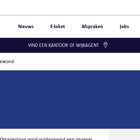
Nieuws
E-loket
Afspraken
Jobs
VIND EEN KANTOOR OF WIJKAGENT
gewond
 Ostaijenlaan vond vrijdagavond een ongeval