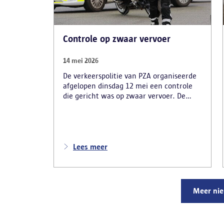
Controle op zwaar vervoer
14 mei 2026
De verkeerspolitie van PZA organiseerde
afgelopen dinsdag 12 mei een controle
die gericht was op zwaar vervoer. De
politie had zich opgesteld op de
carpoolparking langs de R11 en verliep in
samenwerking met verschillende
inspectiediensten en partners. Denk
daarbij aan VLABEL, de FOD Mobiliteit,
Lees meer
TSW, VSI, RSVZ en het FAVV.
Meer ni