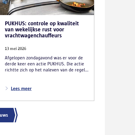
PUKHUS: controle op kwaliteit
van wekelijkse rust voor
vrachtwagenchauffeurs
13 mei 2026
Afgelopen zondagavond was er voor de
derde keer een actie PUKHUS. Die actie
richtte zich op het naleven van de regels
rond de wekelijkse rust van
vrachtwagenchauffeurs en legde al
meteen enkele zware inbreuken bloot.
Lees meer
De verschillende controlediensten
stelden onder meer vast dat 24
chauffeurs hun verplichte rust onwettig
in hun vrachtwagen namen. In totaal
euws
inde de politie voor 56 220 euro aan
onmiddellijke inningen. De
arbeidsinspectie startte ook drie