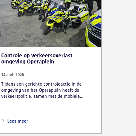
Controle op verkeersoverlast
omgeving Operaplein
14 april 2026
Tijdens een gerichte controleactie in de
omgeving van het Operaplein heeft de
verkeerspolitie, samen met de mobiele
eenheid, op zondag 12 april verschillende
inbreuken vastgesteld tijdens een actie tegen
verkeersoverlast. Er ging bijzondere aandacht
uit naar de gebruikers van e-steps.
Lees meer
Verschillende voertuigen zijn in beslag
genomen of vernietigd.