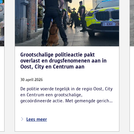
Grootschalige politieactie pakt
overlast en drugsfenomenen aan in
Oost, City en Centrum aan
30 april 2026
De politie voerde tegelijk in de regio Oost, City
en Centrum een grootschalige,
gecoördineerde actie. Met gemengde gerichte
controles en een opvallend zichtbare
aanwezigheid wil de politie de onder meer
drugsgerelateerde overlast terugdringen en
Lees meer
het onveiligheidsgevoel in de verschillende
wijken doorbreken.