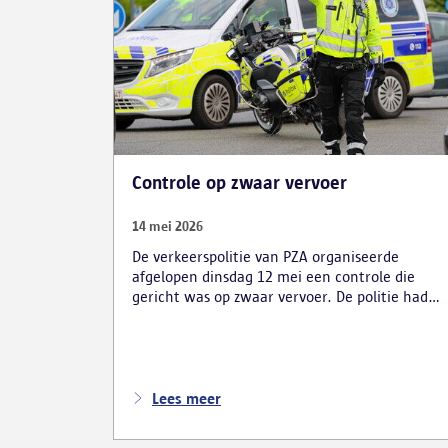
Controle op zwaar vervoer
14 mei 2026
De verkeerspolitie van PZA organiseerde
afgelopen dinsdag 12 mei een controle die
gericht was op zwaar vervoer. De politie had
zich opgesteld op de carpoolparking langs de
R11 en verliep in samenwerking met
verschillende inspectiediensten en partners.
Denk daarbij aan VLABEL, de FOD Mobiliteit,
TSW, VSI, RSVZ en het FAVV.
Lees meer