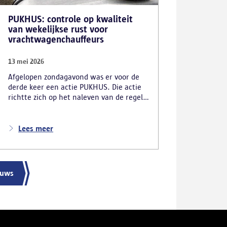
PUKHUS: controle op kwaliteit
van wekelijkse rust voor
vrachtwagenchauffeurs
13 mei 2026
Afgelopen zondagavond was er voor de
derde keer een actie PUKHUS. Die actie
richtte zich op het naleven van de regels
rond de wekelijkse rust van
vrachtwagenchauffeurs en legde al
meteen enkele zware inbreuken bloot.
Lees meer
De verschillende controlediensten
stelden onder meer vast dat 24
chauffeurs hun verplichte rust onwettig
in hun vrachtwagen namen. In totaal
euws
inde de politie voor 56 220 euro aan
onmiddellijke inningen. De
arbeidsinspectie startte ook drie
onderzoeken naar mogelijke sociale
dumping.