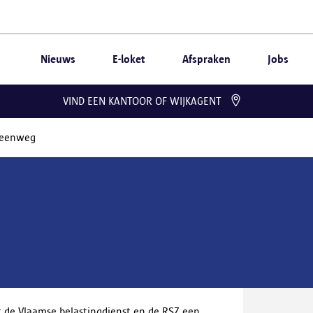
Nieuws
E-loket
Afspraken
Jobs
VIND EEN KANTOOR OF WIJKAGENT
teenweg
 de Vlaamse belastingdienst en de RSZ een