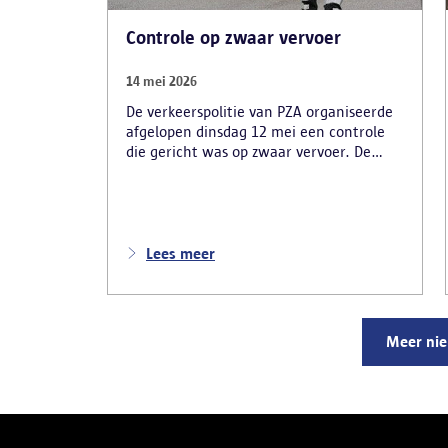
Controle op zwaar vervoer
14 mei 2026
De verkeerspolitie van PZA organiseerde
afgelopen dinsdag 12 mei een controle
die gericht was op zwaar vervoer. De
politie had zich opgesteld op de
carpoolparking langs de R11 en verliep in
samenwerking met verschillende
inspectiediensten en partners. Denk
daarbij aan VLABEL, de FOD Mobiliteit,
Lees meer
TSW, VSI, RSVZ en het FAVV.
Meer ni