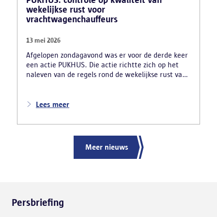
wekelijkse rust voor
vrachtwagenchauffeurs
13 mei 2026
Afgelopen zondagavond was er voor de derde keer
een actie PUKHUS. Die actie richtte zich op het
naleven van de regels rond de wekelijkse rust van
vrachtwagenchauffeurs en legde al meteen enkele
zware inbreuken bloot. De verschillende
controlediensten stelden onder meer vast dat 24
Lees meer
chauffeurs hun verplichte rust onwettig in hun
vrachtwagen namen. In totaal inde de politie voor
56 220 euro aan onmiddellijke inningen. De
arbeidsinspectie startte ook drie onderzoeken naar
Meer nieuws
mogelijke sociale dumping.
Persbriefing