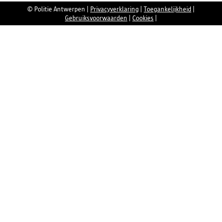
© Politie Antwerpen
|
Privacyverklaring
|
Toegankelijkheid
|
Gebruiksvoorwaarden
|
Cookies
|