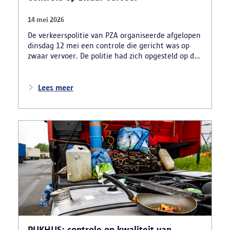
14 mei 2026
De verkeerspolitie van PZA organiseerde afgelopen
dinsdag 12 mei een controle die gericht was op
zwaar vervoer. De politie had zich opgesteld op de
carpoolparking langs de R11 en verliep in
samenwerking met verschillende
inspectiediensten en partners. Denk daarbij aan
Lees meer
VLABEL, de FOD Mobiliteit, TSW, VSI, RSVZ en het
FAVV.
PUKHUS: controle op kwaliteit van