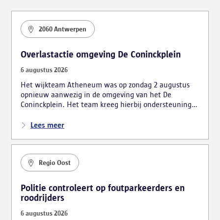
2060 Antwerpen
Overlastactie omgeving De Coninckplein
6 augustus 2026
Het wijkteam Atheneum was op zondag 2 augustus
opnieuw aanwezig in de omgeving van het De
Coninckplein. Het team kreeg hierbij ondersteuning
van de mobiele eenheid. De actie leidde tot
verschillende vaststellingen, waarbij ook vijf personen
Lees meer
bestuurlijk werden gearresteerd.
Regio Oost
Politie controleert op foutparkeerders en
roodrijders
6 augustus 2026