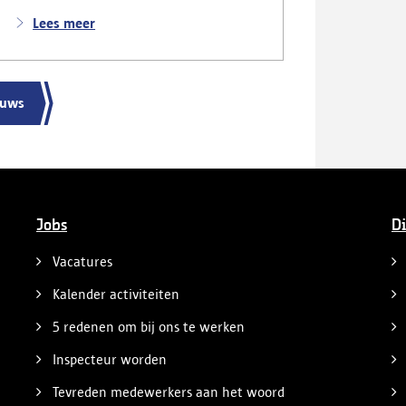
politie deed ook nog verschillende andere
vaststellingen van inbreuken. De politie
Lees meer
greep in nadat meerdere weggebruikers
melding hadden gemaakt van het
gevaarlijk rijgedrag en de ernstige
verkeershinder die dat als gevolg had.
euws
Jobs
Di
Vacatures
Kalender activiteiten
5 redenen om bij ons te werken
Inspecteur worden
Tevreden medewerkers aan het woord