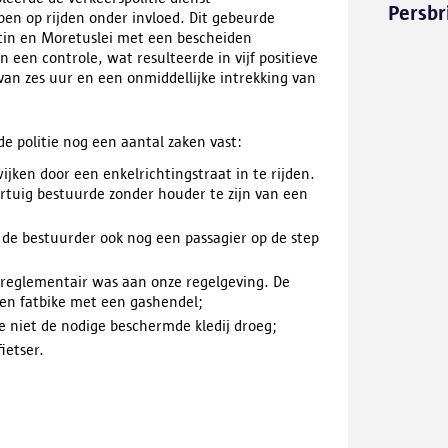
Persbr
ppen op rijden onder invloed. Dit gebeurde
tin en Moretuslei met een bescheiden
een controle, wat resulteerde in vijf positieve
 van zes uur en een onmiddellijke intrekking van
e politie nog een aantal zaken vast:
jken door een enkelrichtingstraat in te rijden.
ertuig bestuurde zonder houder te zijn van een
t de bestuurder ook nog een passagier op de step
 reglementair was aan onze regelgeving. De
een fatbike met een gashendel;
ie niet de nodige beschermde kledij droeg;
ietser.