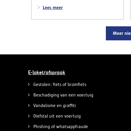
bromfietsen en kentekenplaten zijn
teruggevonden en zestien voertuigen zijn
Lees meer
in beslag genomen. Daarnaast
arresteerde de politie ook drie
verdachten en zijn cocaïne, gestolen
motorblokken en inbrekersmateriaal
Meer ni
gevonden.
E-loket/afspraak
Gestolen: fiets of bromfiets
Beschadiging van een voertuig
Vandalisme en graffiti
Diefstal uit een voertuig
Phishing of whatsappfraude