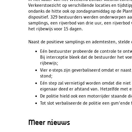
Verkeerstoezicht op verschillende locaties en tijdsti
ondanks de hitte ook op zondagnamiddag op de Plan
dispositief. 329 bestuurders werden onderworpen aan 
samplings, een rijverbod van drie uur, een rijverbod
het rijbewijs voor 15 dagen.
Naast de positieve samplings en ademtesten, stelde d
Eén bestuurster probeerde de controle te ontwi
Bij interceptie bleek dat de bestuurder het vo
rijbewijs;
Vier e-steps zijn geverbaliseerd omdat er naas
stond;
Eén step zal vernietigd worden omdat die niet
eigenaar deed er afstand van. Hetzelfde met 
De politie hield ook een motorrijder staande d
Tot slot verbaliseerde de politie een gsm'ende f
Meer nieuws