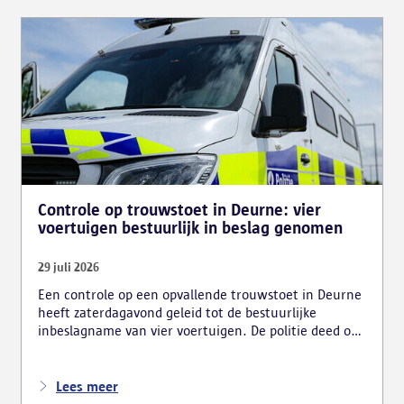
Controle op trouwstoet in Deurne: vier
voertuigen bestuurlijk in beslag genomen
29 juli 2026
Een controle op een opvallende trouwstoet in Deurne
heeft zaterdagavond geleid tot de bestuurlijke
inbeslagname van vier voertuigen. De politie deed ook
nog verschillende andere vaststellingen van
inbreuken. De politie greep in nadat meerdere
weggebruikers melding hadden gemaakt van het
Lees meer
gevaarlijk rijgedrag en de ernstige verkeershinder die