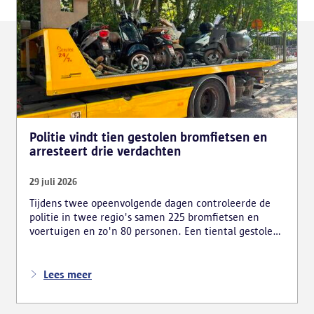
Politie vindt tien gestolen bromfietsen en
arresteert drie verdachten
29 juli 2026
Tijdens twee opeenvolgende dagen controleerde de
politie in twee regio's samen 225 bromfietsen en
voertuigen en zo'n 80 personen. Een tiental gestolen
bromfietsen en kentekenplaten zijn teruggevonden
en zestien voertuigen zijn in beslag genomen.
Daarnaast arresteerde de politie ook drie verdachten
Lees meer
en zijn cocaïne, gestolen motorblokken en
inbrekersmateriaal gevonden.