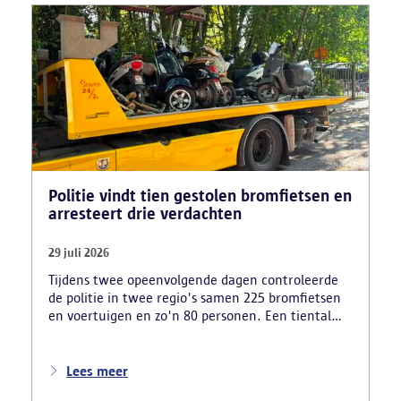
Politie vindt tien gestolen bromfietsen en
arresteert drie verdachten
29 juli 2026
Tijdens twee opeenvolgende dagen controleerde
de politie in twee regio's samen 225 bromfietsen
en voertuigen en zo'n 80 personen. Een tiental
gestolen bromfietsen en kentekenplaten zijn
teruggevonden en zestien voertuigen zijn in
beslag genomen. Daarnaast arresteerde de politie
Lees meer
ook drie verdachten en zijn cocaïne, gestolen