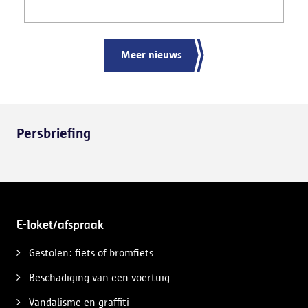
gemaakt van het gevaarlijk rijgedrag en de
ernstige verkeershinder die dat als gevolg had.
Meer nieuws
Persbriefing
E-loket/afspraak
Gestolen: fiets of bromfiets
Beschadiging van een voertuig
Vandalisme en graffiti