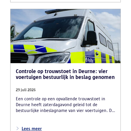
motorblokken en inbrekersmateriaal gevonden.
Controle op trouwstoet in Deurne: vier
voertuigen bestuurlijk in beslag genomen
29 juli 2026
Een controle op een opvallende trouwstoet in
Deurne heeft zaterdagavond geleid tot de
bestuurlijke inbeslagname van vier voertuigen. De
politie deed ook nog verschillende andere
vaststellingen van inbreuken. De politie greep in
nadat meerdere weggebruikers melding hadden
Lees meer