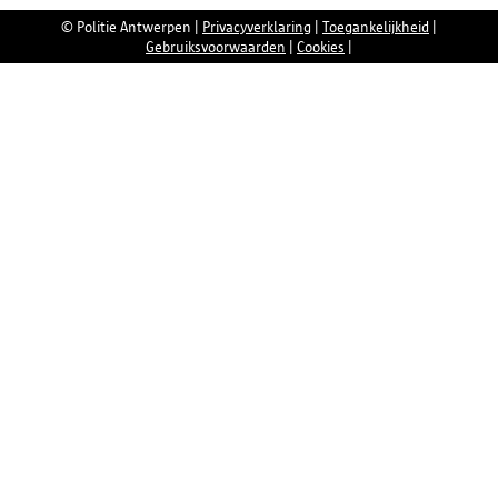
© Politie Antwerpen
|
Privacyverklaring
|
Toegankelijkheid
|
Gebruiksvoorwaarden
|
Cookies
|