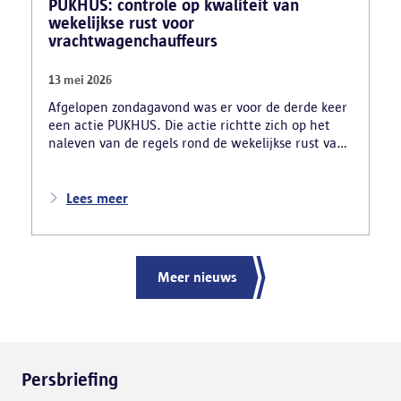
PUKHUS: controle op kwaliteit van
wekelijkse rust voor
vrachtwagenchauffeurs
13 mei 2026
Afgelopen zondagavond was er voor de derde keer
een actie PUKHUS. Die actie richtte zich op het
naleven van de regels rond de wekelijkse rust van
vrachtwagenchauffeurs en legde al meteen enkele
zware inbreuken bloot. De verschillende
controlediensten stelden onder meer vast dat 24
Lees meer
chauffeurs hun verplichte rust onwettig in hun
vrachtwagen namen. In totaal inde de politie voor
56 220 euro aan onmiddellijke inningen. De
arbeidsinspectie startte ook drie onderzoeken naar
Meer nieuws
mogelijke sociale dumping.
Persbriefing