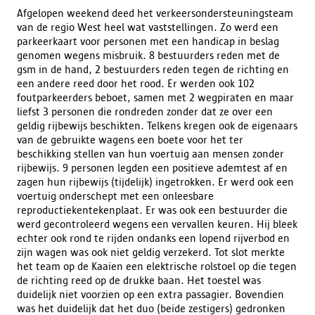
Afgelopen weekend deed het verkeersondersteuningsteam
van de regio West heel wat vaststellingen. Zo werd een
parkeerkaart voor personen met een handicap in beslag
genomen wegens misbruik. 8 bestuurders reden met de
gsm in de hand, 2 bestuurders reden tegen de richting en
een andere reed door het rood. Er werden ook 102
foutparkeerders beboet, samen met 2 wegpiraten en maar
liefst 3 personen die rondreden zonder dat ze over een
geldig rijbewijs beschikten. Telkens kregen ook de eigenaars
van de gebruikte wagens een boete voor het ter
beschikking stellen van hun voertuig aan mensen zonder
rijbewijs. 9 personen legden een positieve ademtest af en
zagen hun rijbewijs (tijdelijk) ingetrokken. Er werd ook een
voertuig onderschept met een onleesbare
reproductiekentekenplaat. Er was ook een bestuurder die
werd gecontroleerd wegens een vervallen keuren. Hij bleek
echter ook rond te rijden ondanks een lopend rijverbod en
zijn wagen was ook niet geldig verzekerd. Tot slot merkte
het team op de Kaaien een elektrische rolstoel op die tegen
de richting reed op de drukke baan. Het toestel was
duidelijk niet voorzien op een extra passagier. Bovendien
was het duidelijk dat het duo (beide zestigers) gedronken