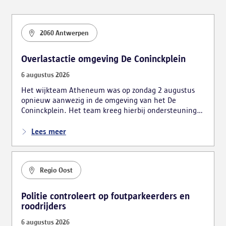
2060 Antwerpen
Overlastactie omgeving De Coninckplein
6 augustus 2026
Het wijkteam Atheneum was op zondag 2 augustus
opnieuw aanwezig in de omgeving van het De
Coninckplein. Het team kreeg hierbij ondersteuning
van de mobiele eenheid. De actie leidde tot
verschillende vaststellingen, waarbij ook vijf personen
Lees meer
bestuurlijk werden gearresteerd.
Regio Oost
Politie controleert op foutparkeerders en
roodrijders
6 augustus 2026