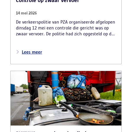
Controle op zwaar vervoer
14 mei 2026
De verkeerspolitie van PZA organiseerde afgelopen
dinsdag 12 mei een controle die gericht was op
zwaar vervoer. De politie had zich opgesteld op de
carpoolparking langs de R11 en verliep in
samenwerking met verschillende
inspectiediensten en partners. Denk daarbij aan
Lees meer
VLABEL, de FOD Mobiliteit, TSW, VSI, RSVZ en het
FAVV.