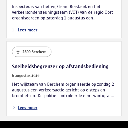
Inspecteurs van het wijkteam Borsbeek en het
verkeersondersteuningsteam (VOT) van de regio Oost
organiseerden op zaterdag 1 augustus een
verkeersactie. De focus lag hierbij voornamelijk op
foutparkeerders en roodrijders.
Lees meer
2600 Berchem
Snelheidsbegrenzer op afstandsbediening
6 augustus 2026
Het wijkteam van Berchem organiseerde op zondag 2
augustus een verkeersactie gericht op e-steps en
bromfietsen. Dit politie controleerde een twintigtal
voertuigen, wat tot meerdere vaststellingen leidde.
Lees meer