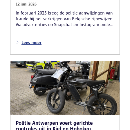
12 juni 2026
In februari 2025 kreeg de politie aanwijzingen van
fraude bij het verkrijgen van Belgische rijbewijzen.
Via advertenties op Snapchat en Instagram onder
de naam ‘Snelle afspraak’ boden verdachten tegen
betaling versnelde afspraken voor praktijkexamens
aan. Daarnaast maakten zij reclame voor het
Lees meer
uitschrijven van bekwaamheidsattesten zonder
effectief lessen te volgen en voor fraude bij
theoretische rijexamens. Een parallel onderzoek
bracht ook een rijschooldirecteur in beeld die
examenfraude organiseerde,
bekwaamheidsattesten afleverde zonder vereiste
opleiding en een vervalst uittreksel uit het
strafregister gebruikte.
Politie Antwerpen voert gerichte
controles uit in Kiel en Hoboken