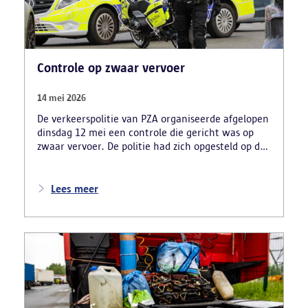
Controle op zwaar vervoer
14 mei 2026
De verkeerspolitie van PZA organiseerde afgelopen
dinsdag 12 mei een controle die gericht was op
zwaar vervoer. De politie had zich opgesteld op de
carpoolparking langs de R11 en verliep in
samenwerking met verschillende
inspectiediensten en partners. Denk daarbij aan
Lees meer
VLABEL, de FOD Mobiliteit, TSW, VSI, RSVZ en het
FAVV.