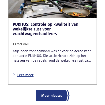
PUKHUS: controle op kwaliteit van
wekelijkse rust voor
vrachtwagenchauffeurs
13 mei 2026
Afgelopen zondagavond was er voor de derde keer
een actie PUKHUS. Die actie richtte zich op het
naleven van de regels rond de wekelijkse rust van
vrachtwagenchauffeurs en legde al meteen enkele
zware inbreuken bloot. De verschillende
controlediensten stelden onder meer vast dat 24
Lees meer
chauffeurs hun verplichte rust onwettig in hun
vrachtwagen namen. In totaal inde de politie voor
56 220 euro aan onmiddellijke inningen. De
arbeidsinspectie startte ook drie onderzoeken naar
Meer nieuws
mogelijke sociale dumping.