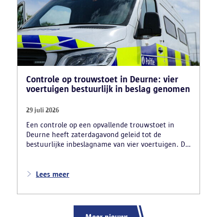
Controle op trouwstoet in Deurne: vier
voertuigen bestuurlijk in beslag genomen
29 juli 2026
Een controle op een opvallende trouwstoet in
Deurne heeft zaterdagavond geleid tot de
bestuurlijke inbeslagname van vier voertuigen. De
politie deed ook nog verschillende andere
vaststellingen van inbreuken. De politie greep in
nadat meerdere weggebruikers melding hadden
Lees meer
gemaakt van het gevaarlijk rijgedrag en de
ernstige verkeershinder die dat als gevolg had.
Meer nieuws