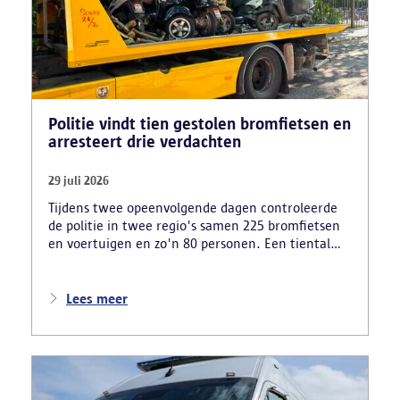
Politie vindt tien gestolen bromfietsen en
arresteert drie verdachten
29 juli 2026
Tijdens twee opeenvolgende dagen controleerde
de politie in twee regio's samen 225 bromfietsen
en voertuigen en zo'n 80 personen. Een tiental
gestolen bromfietsen en kentekenplaten zijn
teruggevonden en zestien voertuigen zijn in
beslag genomen. Daarnaast arresteerde de politie
Lees meer
ook drie verdachten en zijn cocaïne, gestolen
motorblokken en inbrekersmateriaal gevonden.