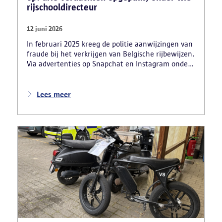
rijschooldirecteur
12 juni 2026
In februari 2025 kreeg de politie aanwijzingen van
fraude bij het verkrijgen van Belgische rijbewijzen.
Via advertenties op Snapchat en Instagram onder
de naam ‘Snelle afspraak’ boden verdachten tegen
betaling versnelde afspraken voor praktijkexamens
aan. Daarnaast maakten zij reclame voor het
Lees meer
uitschrijven van bekwaamheidsattesten zonder
effectief lessen te volgen en voor fraude bij
theoretische rijexamens. Een parallel onderzoek
bracht ook een rijschooldirecteur in beeld die
examenfraude organiseerde,
bekwaamheidsattesten afleverde zonder vereiste
opleiding en een vervalst uittreksel uit het
strafregister gebruikte.