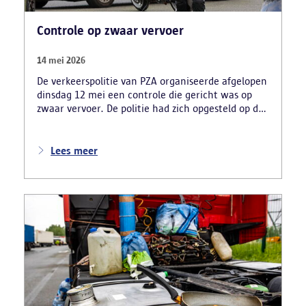
Controle op zwaar vervoer
14 mei 2026
De verkeerspolitie van PZA organiseerde afgelopen
dinsdag 12 mei een controle die gericht was op
zwaar vervoer. De politie had zich opgesteld op de
carpoolparking langs de R11 en verliep in
samenwerking met verschillende
inspectiediensten en partners. Denk daarbij aan
Lees meer
VLABEL, de FOD Mobiliteit, TSW, VSI, RSVZ en het
FAVV.