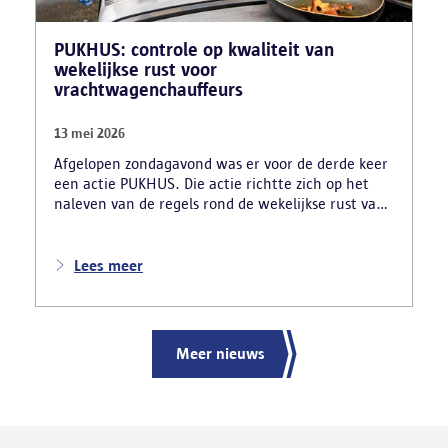
PUKHUS: controle op kwaliteit van
wekelijkse rust voor
vrachtwagenchauffeurs
13 mei 2026
Afgelopen zondagavond was er voor de derde keer
een actie PUKHUS. Die actie richtte zich op het
naleven van de regels rond de wekelijkse rust van
vrachtwagenchauffeurs en legde al meteen enkele
zware inbreuken bloot. De verschillende
controlediensten stelden onder meer vast dat 24
Lees meer
chauffeurs hun verplichte rust onwettig in hun
vrachtwagen namen. In totaal inde de politie voor
56 220 euro aan onmiddellijke inningen. De
arbeidsinspectie startte ook drie onderzoeken naar
Meer nieuws
mogelijke sociale dumping.