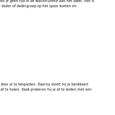
ies je geen tijd in de wachtruimte aan het loket. Het is
en dader of dadergroep op het spoor komen en
oor je te bespieden. Daarna steelt hij je bankkaart
 af te halen. Vaak proberen hij je af te leiden met een