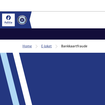
Home
E-loket
Bankkaartfraude