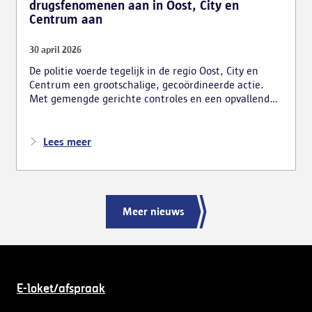
drugsfenomenen aan in Oost, City en
Centrum aan
30 april 2026
De politie voerde tegelijk in de regio Oost, City en
Centrum een grootschalige, gecoördineerde actie.
Met gemengde gerichte controles en een opvallend
zichtbare aanwezigheid wil de politie de onder meer
drugsgerelateerde overlast terugdringen en het
onveiligheidsgevoel in de verschillende wijken
Lees meer
doorbreken.
Meer nieuws
E-loket/afspraak