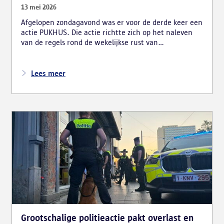
13 mei 2026
Afgelopen zondagavond was er voor de derde keer een
actie PUKHUS. Die actie richtte zich op het naleven
van de regels rond de wekelijkse rust van
vrachtwagenchauffeurs en legde al meteen enkele
zware inbreuken bloot. De verschillende
controlediensten stelden onder meer vast dat 24
Lees meer
chauffeurs hun verplichte rust onwettig in hun
vrachtwagen namen. In totaal inde de politie voor 56
220 euro aan onmiddellijke inningen. De
arbeidsinspectie startte ook drie onderzoeken naar
mogelijke sociale dumping.
Grootschalige politieactie pakt overlast en