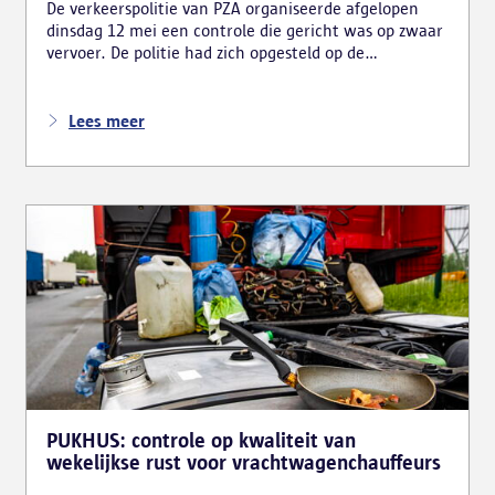
De verkeerspolitie van PZA organiseerde afgelopen
dinsdag 12 mei een controle die gericht was op zwaar
vervoer. De politie had zich opgesteld op de
carpoolparking langs de R11 en verliep in
samenwerking met verschillende inspectiediensten en
partners. Denk daarbij aan VLABEL, de FOD Mobiliteit,
Lees meer
TSW, VSI, RSVZ en het FAVV.
PUKHUS: controle op kwaliteit van
wekelijkse rust voor vrachtwagenchauffeurs