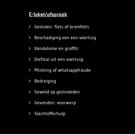
bekwaamheidsattesten afleverde zonder
vereiste opleiding en een vervalst
uittreksel uit het strafregister gebruikte.
E-loket/afspraak
Gestolen: fiets of bromfiets
Beschadiging van een voertuig
Vandalisme en graffiti
Diefstal uit een voertuig
Phishing of whatsappfraude
Bedreiging
Geweld op gezinsleden
Gevonden: voorwerp
Slachtofferhulp