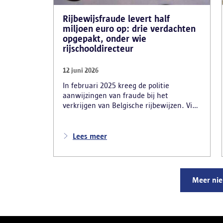
Rijbewijsfraude levert half
miljoen euro op: drie verdachten
opgepakt, onder wie
rijschooldirecteur
12 juni 2026
In februari 2025 kreeg de politie
aanwijzingen van fraude bij het
verkrijgen van Belgische rijbewijzen. Via
advertenties op Snapchat en Instagram
onder de naam ‘Snelle afspraak’ boden
verdachten tegen betaling versnelde
Lees meer
afspraken voor praktijkexamens aan.
Daarnaast maakten zij reclame voor het
uitschrijven van bekwaamheidsattesten
zonder effectief lessen te volgen en voor
Meer ni
fraude bij theoretische rijexamens. Een
parallel onderzoek bracht ook een
rijschooldirecteur in beeld die
examenfraude organiseerde,