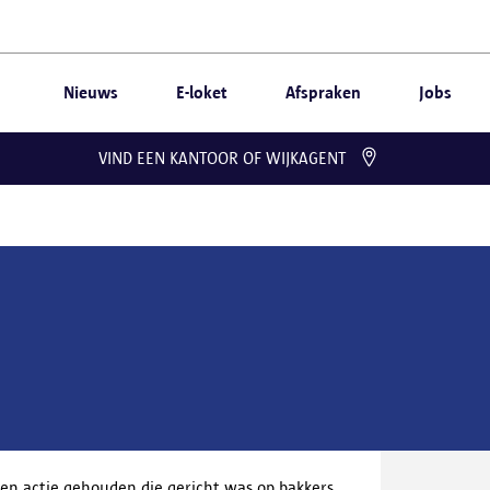
Nieuws
E-loket
Afspraken
Jobs
VIND EEN KANTOOR OF WIJKAGENT
en actie gehouden die gericht was op bakkers.