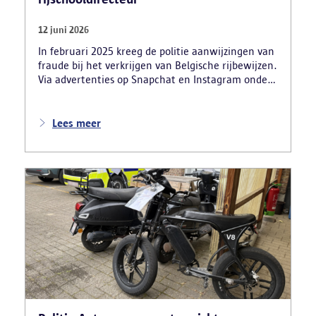
12 juni 2026
In februari 2025 kreeg de politie aanwijzingen van
fraude bij het verkrijgen van Belgische rijbewijzen.
Via advertenties op Snapchat en Instagram onder
de naam ‘Snelle afspraak’ boden verdachten tegen
betaling versnelde afspraken voor praktijkexamens
aan. Daarnaast maakten zij reclame voor het
Lees meer
uitschrijven van bekwaamheidsattesten zonder
effectief lessen te volgen en voor fraude bij
theoretische rijexamens. Een parallel onderzoek
bracht ook een rijschooldirecteur in beeld die
examenfraude organiseerde,
bekwaamheidsattesten afleverde zonder vereiste
opleiding en een vervalst uittreksel uit het
strafregister gebruikte.