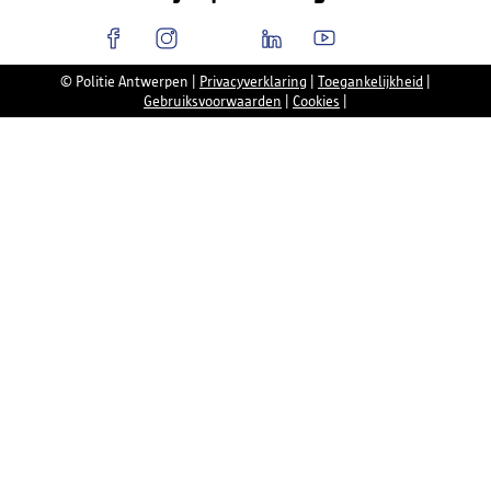
© Politie Antwerpen
|
Privacyverklaring
|
Toegankelijkheid
|
Gebruiksvoorwaarden
|
Cookies
|