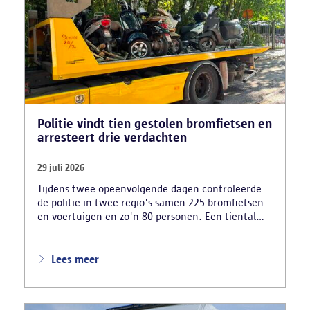
Politie vindt tien gestolen bromfietsen en
arresteert drie verdachten
29 juli 2026
Tijdens twee opeenvolgende dagen controleerde
de politie in twee regio's samen 225 bromfietsen
en voertuigen en zo'n 80 personen. Een tiental
gestolen bromfietsen en kentekenplaten zijn
teruggevonden en zestien voertuigen zijn in
beslag genomen. Daarnaast arresteerde de politie
Lees meer
ook drie verdachten en zijn cocaïne, gestolen
motorblokken en inbrekersmateriaal gevonden.