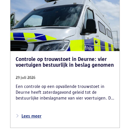
Controle op trouwstoet in Deurne: vier
voertuigen bestuurlijk in beslag genomen
29 juli 2026
Een controle op een opvallende trouwstoet in
Deurne heeft zaterdagavond geleid tot de
bestuurlijke inbeslagname van vier voertuigen. De
politie deed ook nog verschillende andere
vaststellingen van inbreuken. De politie greep in
nadat meerdere weggebruikers melding hadden
Lees meer
gemaakt van het gevaarlijk rijgedrag en de
ernstige verkeershinder die dat als gevolg had.