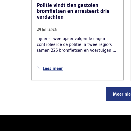
Politie vindt tien gestolen
bromfietsen en arresteert drie
verdachten
29 juli 2026
Tijdens twee opeenvolgende dagen
controleerde de politie in twee regio's
samen 225 bromfietsen en voertuigen en
zo'n 80 personen. Een tiental gestolen
bromfietsen en kentekenplaten zijn
teruggevonden en zestien voertuigen zijn
Lees meer
in beslag genomen. Daarnaast
arresteerde de politie ook drie
verdachten en zijn cocaïne, gestolen
motorblokken en inbrekersmateriaal
Meer ni
gevonden.