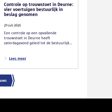
Controle op trouwstoet in Deurne:
vier voertuigen bestuurlijk in
beslag genomen
29 juli 2026
Een controle op een opvallende
trouwstoet in Deurne heeft
zaterdagavond geleid tot de bestuurlijke
inbeslagname van vier voertuigen. De
politie deed ook nog verschillende andere
vaststellingen van inbreuken. De politie
Lees meer
greep in nadat meerdere weggebruikers
melding hadden gemaakt van het
gevaarlijk rijgedrag en de ernstige
verkeershinder die dat als gevolg had.
euws