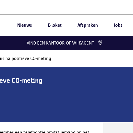
Nieuws
E-loket
Afspraken
Jobs
VIND EEN KANTOOR OF WIJKAGENT
is na positieve CO-meting
ieve CO-meting
ovember een telefoontje omdat iemand op het