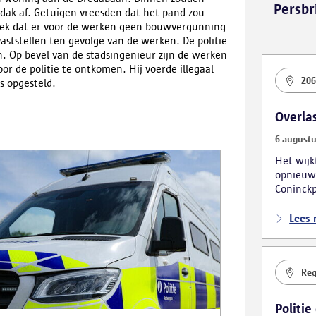
Persbr
ak af. Getuigen vreesden dat het pand zou
bleek dat er voor de werken geen bouwvergunning
vaststellen ten gevolge van de werken. De politie
 Op bevel van de stadsingenieur zijn de werken
or de politie te ontkomen. Hij voerde illegaal
206
s opgesteld.
Overla
6 augustu
Het wij
opnieuw
Coninckp
van de m
verschil
Lees
bestuurl
Reg
Politie