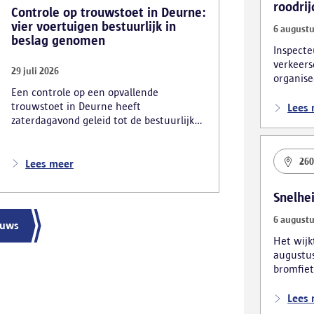
roodrij
Controle op trouwstoet in Deurne:
vier voertuigen bestuurlijk in
6 augustu
beslag genomen
Inspecte
verkeers
29 juli 2026
organise
Een controle op een opvallende
verkeers
trouwstoet in Deurne heeft
foutpark
Lees
zaterdagavond geleid tot de bestuurlijke
inbeslagname van vier voertuigen. De
politie deed ook nog verschillende andere
26
vaststellingen van inbreuken. De politie
Lees meer
greep in nadat meerdere weggebruikers
melding hadden gemaakt van het
Snelhe
gevaarlijk rijgedrag en de ernstige
verkeershinder die dat als gevolg had.
6 augustu
euws
Het wij
augustus
bromfiet
voertuig
Lees