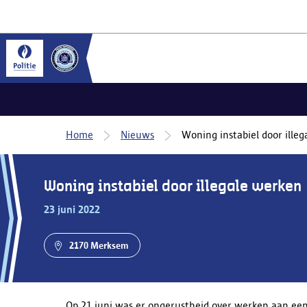
Home
Nieuws
Woning instabiel door ille
Woning instabiel door illegale werken
23 juni 2022
2170 Merksem
Op 21 juni was er ongerustheid over werken aan e