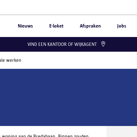
Nieuws
E-loket
Afspraken
Jobs
VIND EEN KANTOOR OF WIJKAGENT
gale werken
en woning aan de Bredabaan. Binnen zouden