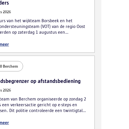
ders
s 2026
urs van het wijkteam Borsbeek en het
ondersteuningsteam (VOT) van de regio Oost
erden op zaterdag 1 augustus een
actie. De focus lag hierbij voornamelijk op
eerders en roodrijders.
 meer
00 Berchem
idsbegrenzer op afstandsbediening
s 2026
kteam van Berchem organiseerde op zondag 2
 een verkeersactie gericht op e-steps en
sen. Dit politie controleerde een twintigtal
en, wat tot meerdere vaststellingen leidde.
 meer