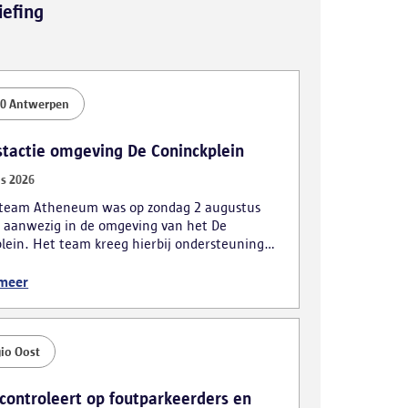
iefing
0 Antwerpen
stactie omgeving De Coninckplein
s 2026
kteam Atheneum was op zondag 2 augustus
 aanwezig in de omgeving van het De
lein. Het team kreeg hierbij ondersteuning
obiele eenheid. De actie leidde tot
lende vaststellingen, waarbij ook vijf personen
 meer
ijk werden gearresteerd.
io Oost
 controleert op foutparkeerders en