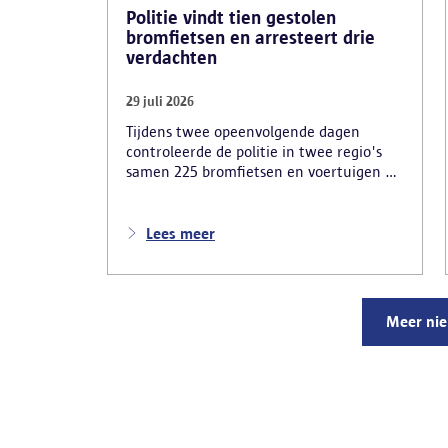
Politie vindt tien gestolen
bromfietsen en arresteert drie
verdachten
29 juli 2026
Tijdens twee opeenvolgende dagen
controleerde de politie in twee regio's
samen 225 bromfietsen en voertuigen en
zo'n 80 personen. Een tiental gestolen
bromfietsen en kentekenplaten zijn
teruggevonden en zestien voertuigen zijn
Lees meer
in beslag genomen. Daarnaast
arresteerde de politie ook drie
verdachten en zijn cocaïne, gestolen
motorblokken en inbrekersmateriaal
Meer ni
gevonden.