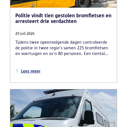
Politie vindt tien gestolen bromfietsen en
arresteert drie verdachten
29 juli 2026
Tijdens twee opeenvolgende dagen controleerde
de politie in twee regio's samen 225 bromfietsen
en voertuigen en zo'n 80 personen. Een tiental
gestolen bromfietsen en kentekenplaten zijn
teruggevonden en zestien voertuigen zijn in
beslag genomen. Daarnaast arresteerde de politie
Lees meer
ook drie verdachten en zijn cocaïne, gestolen
motorblokken en inbrekersmateriaal gevonden.