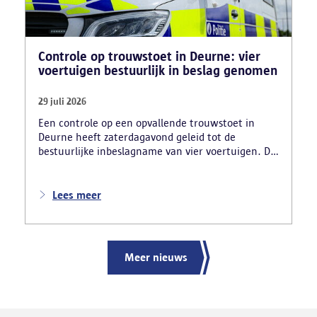
Controle op trouwstoet in Deurne: vier
voertuigen bestuurlijk in beslag genomen
29 juli 2026
Een controle op een opvallende trouwstoet in
Deurne heeft zaterdagavond geleid tot de
bestuurlijke inbeslagname van vier voertuigen. De
politie deed ook nog verschillende andere
vaststellingen van inbreuken. De politie greep in
nadat meerdere weggebruikers melding hadden
Lees meer
gemaakt van het gevaarlijk rijgedrag en de
ernstige verkeershinder die dat als gevolg had.
Meer nieuws