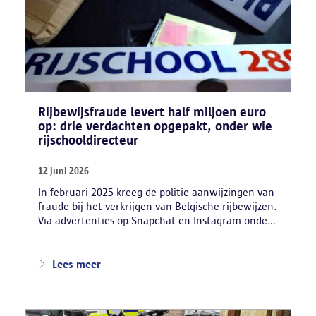
Rijbewijsfraude levert half miljoen euro
op: drie verdachten opgepakt, onder wie
rijschooldirecteur
12 juni 2026
In februari 2025 kreeg de politie aanwijzingen van
fraude bij het verkrijgen van Belgische rijbewijzen.
Via advertenties op Snapchat en Instagram onder
de naam ‘Snelle afspraak’ boden verdachten tegen
betaling versnelde afspraken voor praktijkexamens
aan. Daarnaast maakten zij reclame voor het
Lees meer
uitschrijven van bekwaamheidsattesten zonder
effectief lessen te volgen en voor fraude bij
theoretische rijexamens. Een parallel onderzoek