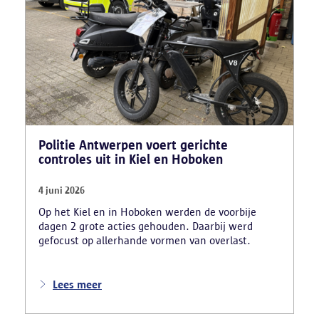
bracht ook een rijschooldirecteur in beeld die
examenfraude organiseerde,
bekwaamheidsattesten afleverde zonder vereiste
opleiding en een vervalst uittreksel uit het
strafregister gebruikte.
Politie Antwerpen voert gerichte
controles uit in Kiel en Hoboken
4 juni 2026
Op het Kiel en in Hoboken werden de voorbije
dagen 2 grote acties gehouden. Daarbij werd
gefocust op allerhande vormen van overlast.
Lees meer