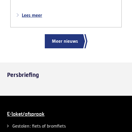
politie deed ook nog verschillende andere
vaststellingen van inbreuken. De politie greep in
nadat meerdere weggebruikers melding hadden
Lees meer
gemaakt van het gevaarlijk rijgedrag en de
ernstige verkeershinder die dat als gevolg had.
Meer nieuws
Persbriefing
E-loket/afspraak
Gestolen: fiets of bromfiets