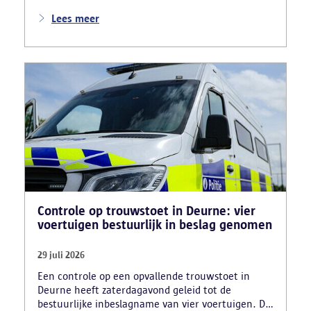
teruggevonden en zestien voertuigen zijn in
beslag genomen. Daarnaast arresteerde de politie
Lees meer
ook drie verdachten en zijn cocaïne, gestolen
motorblokken en inbrekersmateriaal gevonden.
Controle op trouwstoet in Deurne: vier
voertuigen bestuurlijk in beslag genomen
29 juli 2026
Een controle op een opvallende trouwstoet in
Deurne heeft zaterdagavond geleid tot de
bestuurlijke inbeslagname van vier voertuigen. De