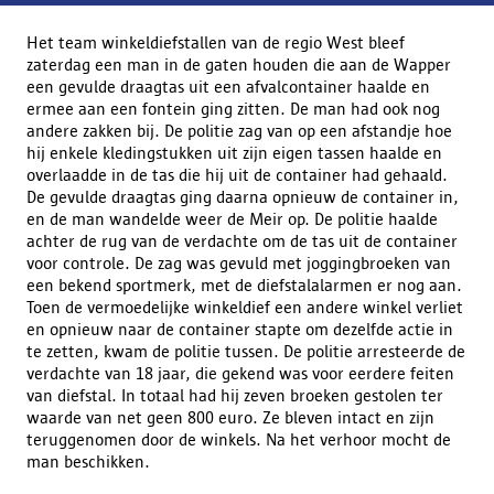
Het team winkeldiefstallen van de regio West bleef
zaterdag een man in de gaten houden die aan de Wapper
een gevulde draagtas uit een afvalcontainer haalde en
ermee aan een fontein ging zitten. De man had ook nog
andere zakken bij. De politie zag van op een afstandje hoe
hij enkele kledingstukken uit zijn eigen tassen haalde en
overlaadde in de tas die hij uit de container had gehaald.
De gevulde draagtas ging daarna opnieuw de container in,
en de man wandelde weer de Meir op. De politie haalde
achter de rug van de verdachte om de tas uit de container
voor controle. De zag was gevuld met joggingbroeken van
een bekend sportmerk, met de diefstalalarmen er nog aan.
Toen de vermoedelijke winkeldief een andere winkel verliet
en opnieuw naar de container stapte om dezelfde actie in
te zetten, kwam de politie tussen. De politie arresteerde de
verdachte van 18 jaar, die gekend was voor eerdere feiten
van diefstal. In totaal had hij zeven broeken gestolen ter
waarde van net geen 800 euro. Ze bleven intact en zijn
teruggenomen door de winkels. Na het verhoor mocht de
man beschikken.