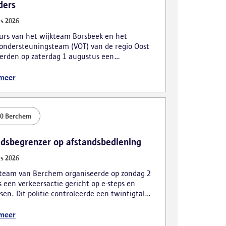
ders
s 2026
urs van het wijkteam Borsbeek en het
ondersteuningsteam (VOT) van de regio Oost
erden op zaterdag 1 augustus een
actie. De focus lag hierbij voornamelijk op
eerders en roodrijders.
 meer
00 Berchem
idsbegrenzer op afstandsbediening
s 2026
kteam van Berchem organiseerde op zondag 2
 een verkeersactie gericht op e-steps en
sen. Dit politie controleerde een twintigtal
en, wat tot meerdere vaststellingen leidde.
 meer