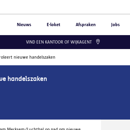
Nieuws
E-loket
Afspraken
Jobs
VIND EEN KANTOOR OF WIJKAGENT
roleert nieuwe handelszaken
uwe handelszaken
eam Merksem/Luchtbal op pad om nieuwe