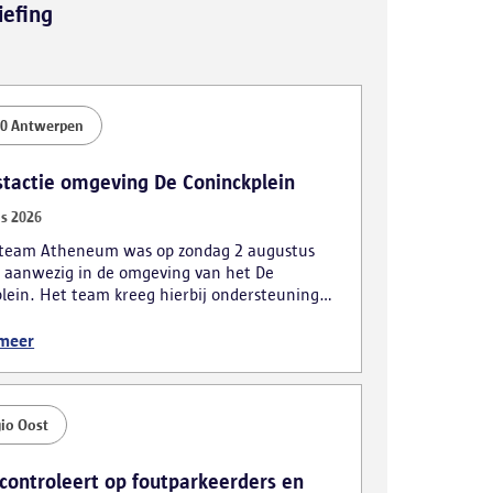
iefing
0 Antwerpen
stactie omgeving De Coninckplein
s 2026
kteam Atheneum was op zondag 2 augustus
 aanwezig in de omgeving van het De
lein. Het team kreeg hierbij ondersteuning
obiele eenheid. De actie leidde tot
lende vaststellingen, waarbij ook vijf personen
 meer
ijk werden gearresteerd.
io Oost
 controleert op foutparkeerders en