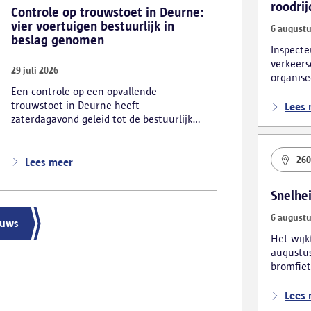
roodrij
Controle op trouwstoet in Deurne:
vier voertuigen bestuurlijk in
6 augustu
beslag genomen
Inspecte
verkeers
29 juli 2026
organise
Een controle op een opvallende
verkeers
trouwstoet in Deurne heeft
foutpark
Lees
zaterdagavond geleid tot de bestuurlijke
inbeslagname van vier voertuigen. De
politie deed ook nog verschillende andere
26
vaststellingen van inbreuken. De politie
Lees meer
greep in nadat meerdere weggebruikers
melding hadden gemaakt van het
Snelhe
gevaarlijk rijgedrag en de ernstige
verkeershinder die dat als gevolg had.
6 augustu
euws
Het wij
augustus
bromfiet
voertuig
Lees