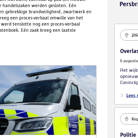
Persbr
e handelszaken werden gesloten. Eén
en gebrekkige brandveiligheid, zwartwerk en
kreeg een proces-verbaal omwille van het
r werd tenslotte nog een proces-verbaal
stenboek. Eén zaak kreeg een laatste
206
Overla
6 augustu
Het wij
opnieuw
Coninckp
van de m
verschil
Lees
bestuurl
Reg
Politie