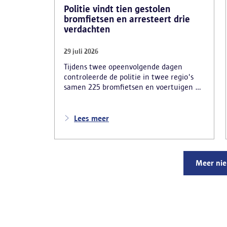
Politie vindt tien gestolen
bromfietsen en arresteert drie
verdachten
29 juli 2026
Tijdens twee opeenvolgende dagen
controleerde de politie in twee regio's
samen 225 bromfietsen en voertuigen en
zo'n 80 personen. Een tiental gestolen
bromfietsen en kentekenplaten zijn
teruggevonden en zestien voertuigen zijn
Lees meer
in beslag genomen. Daarnaast
arresteerde de politie ook drie
verdachten en zijn cocaïne, gestolen
motorblokken en inbrekersmateriaal
Meer ni
gevonden.