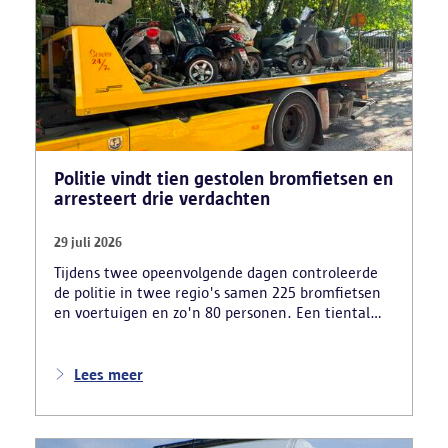
Politie vindt tien gestolen bromfietsen en
arresteert drie verdachten
29 juli 2026
Tijdens twee opeenvolgende dagen controleerde
de politie in twee regio's samen 225 bromfietsen
en voertuigen en zo'n 80 personen. Een tiental
gestolen bromfietsen en kentekenplaten zijn
teruggevonden en zestien voertuigen zijn in
beslag genomen. Daarnaast arresteerde de politie
Lees meer
ook drie verdachten en zijn cocaïne, gestolen
motorblokken en inbrekersmateriaal gevonden.