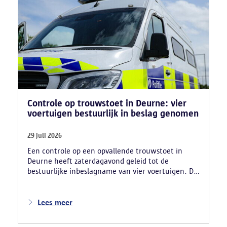
Controle op trouwstoet in Deurne: vier
voertuigen bestuurlijk in beslag genomen
29 juli 2026
Een controle op een opvallende trouwstoet in
Deurne heeft zaterdagavond geleid tot de
bestuurlijke inbeslagname van vier voertuigen. De
politie deed ook nog verschillende andere
vaststellingen van inbreuken. De politie greep in
nadat meerdere weggebruikers melding hadden
Lees meer
gemaakt van het gevaarlijk rijgedrag en de
ernstige verkeershinder die dat als gevolg had.