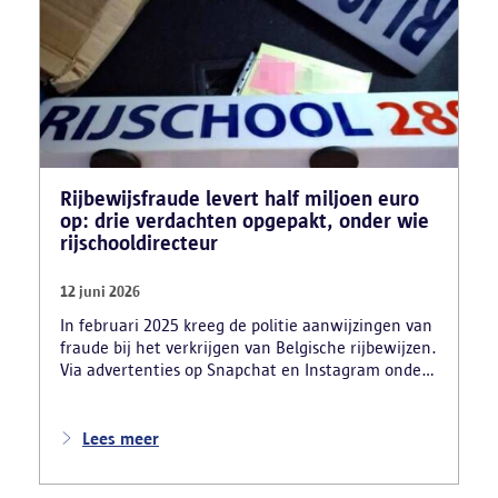
Rijbewijsfraude levert half miljoen euro
op: drie verdachten opgepakt, onder wie
rijschooldirecteur
12 juni 2026
In februari 2025 kreeg de politie aanwijzingen van
fraude bij het verkrijgen van Belgische rijbewijzen.
Via advertenties op Snapchat en Instagram onder
de naam ‘Snelle afspraak’ boden verdachten tegen
betaling versnelde afspraken voor praktijkexamens
aan. Daarnaast maakten zij reclame voor het
Lees meer
uitschrijven van bekwaamheidsattesten zonder
effectief lessen te volgen en voor fraude bij