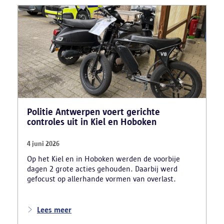
theoretische rijexamens. Een parallel onderzoek
bracht ook een rijschooldirecteur in beeld die
examenfraude organiseerde,
bekwaamheidsattesten afleverde zonder vereiste
opleiding en een vervalst uittreksel uit het
strafregister gebruikte.
Politie Antwerpen voert gerichte
controles uit in Kiel en Hoboken
4 juni 2026
Op het Kiel en in Hoboken werden de voorbije
dagen 2 grote acties gehouden. Daarbij werd
gefocust op allerhande vormen van overlast.
Lees meer