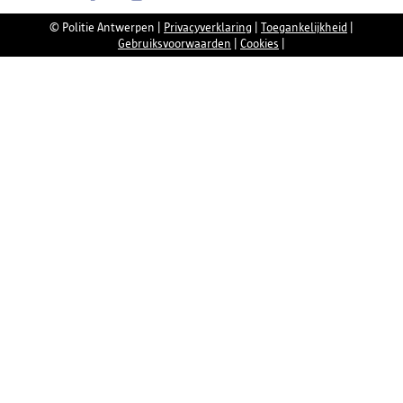
© Politie Antwerpen
|
Privacyverklaring
|
Toegankelijkheid
|
Gebruiksvoorwaarden
|
Cookies
|