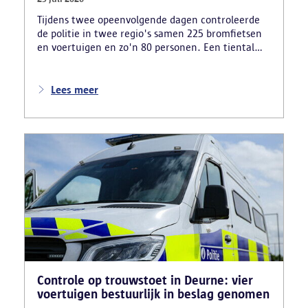
Tijdens twee opeenvolgende dagen controleerde
de politie in twee regio's samen 225 bromfietsen
en voertuigen en zo'n 80 personen. Een tiental
gestolen bromfietsen en kentekenplaten zijn
teruggevonden en zestien voertuigen zijn in
beslag genomen. Daarnaast arresteerde de politie
Lees meer
ook drie verdachten en zijn cocaïne, gestolen
motorblokken en inbrekersmateriaal gevonden.
Controle op trouwstoet in Deurne: vier
voertuigen bestuurlijk in beslag genomen