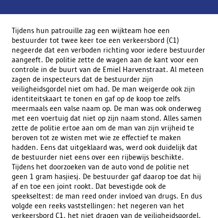
Tijdens hun patrouille zag een wijkteam hoe een
bestuurder tot twee keer toe een verkeersbord (C1)
negeerde dat een verboden richting voor iedere bestuurder
aangeeft. De politie zette de wagen aan de kant voor een
controle in de buurt van de Emiel Harvenstraat. Al meteen
zagen de inspecteurs dat de bestuurder zijn
veiligheidsgordel niet om had. De man weigerde ook zijn
identiteitskaart te tonen en gaf op de koop toe zelfs
meermaals een valse naam op. De man was ook onderweg
met een voertuig dat niet op zijn naam stond. Alles samen
zette de politie ertoe aan om de man van zijn vrijheid te
beroven tot ze wisten met wie ze effectief te maken
hadden. Eens dat uitgeklaard was, werd ook duidelijk dat
de bestuurder niet eens over een rijbewijs beschikte.
Tijdens het doorzoeken van de auto vond de politie net
geen 1 gram hasjiesj. De bestuurder gaf daarop toe dat hij
af en toe een joint rookt. Dat bevestigde ook de
speekseltest: de man reed onder invloed van drugs. En dus
volgde een reeks vaststellingen: het negeren van het
verkeersbord C1, het niet dragen van de veiligheidsgordel,