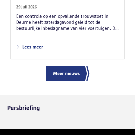
29 juli 2026
Een controle op een opvallende trouwstoet in
Deurne heeft zaterdagavond geleid tot de
bestuurlijke inbeslagname van vier voertuigen. De
politie deed ook nog verschillende andere
vaststellingen van inbreuken. De politie greep in
nadat meerdere weggebruikers melding hadden
Lees meer
gemaakt van het gevaarlijk rijgedrag en de
ernstige verkeershinder die dat als gevolg had.
Meer nieuws
Persbriefing