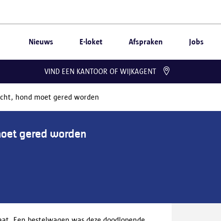
Nieuws
E-loket
Afspraken
Jobs
VIND EEN KANTOOR OF WIJKAGENT
racht, hond moet gered worden
 moet gered worden
raat. Een bestelwagen was deze doodlopende