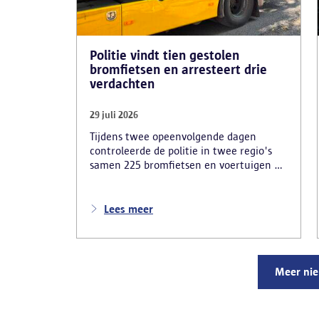
Politie vindt tien gestolen
bromfietsen en arresteert drie
verdachten
29 juli 2026
Tijdens twee opeenvolgende dagen
controleerde de politie in twee regio's
samen 225 bromfietsen en voertuigen en
zo'n 80 personen. Een tiental gestolen
bromfietsen en kentekenplaten zijn
teruggevonden en zestien voertuigen zijn
Lees meer
in beslag genomen. Daarnaast
arresteerde de politie ook drie
verdachten en zijn cocaïne, gestolen
motorblokken en inbrekersmateriaal
Meer ni
gevonden.