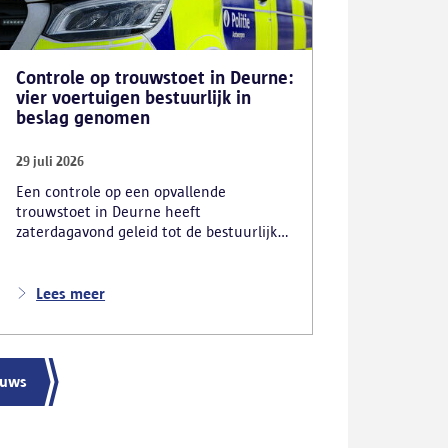
Controle op trouwstoet in Deurne:
vier voertuigen bestuurlijk in
beslag genomen
29 juli 2026
Een controle op een opvallende
trouwstoet in Deurne heeft
zaterdagavond geleid tot de bestuurlijke
inbeslagname van vier voertuigen. De
politie deed ook nog verschillende andere
vaststellingen van inbreuken. De politie
Lees meer
greep in nadat meerdere weggebruikers
melding hadden gemaakt van het
gevaarlijk rijgedrag en de ernstige
verkeershinder die dat als gevolg had.
euws