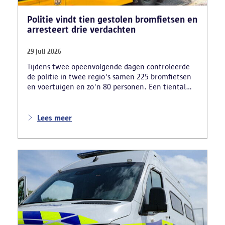
Politie vindt tien gestolen bromfietsen en
arresteert drie verdachten
29 juli 2026
Tijdens twee opeenvolgende dagen controleerde
de politie in twee regio's samen 225 bromfietsen
en voertuigen en zo'n 80 personen. Een tiental
gestolen bromfietsen en kentekenplaten zijn
teruggevonden en zestien voertuigen zijn in
beslag genomen. Daarnaast arresteerde de politie
Lees meer
ook drie verdachten en zijn cocaïne, gestolen
motorblokken en inbrekersmateriaal gevonden.