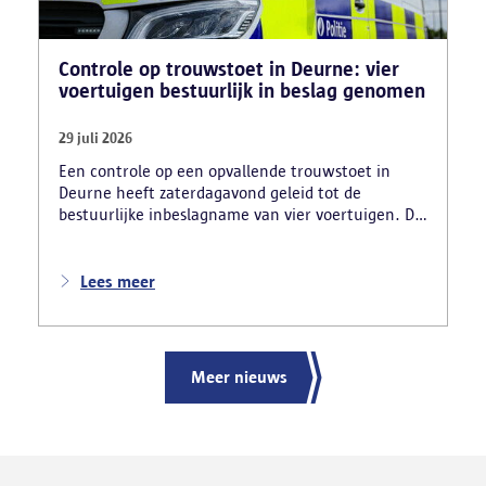
Controle op trouwstoet in Deurne: vier
voertuigen bestuurlijk in beslag genomen
29 juli 2026
Een controle op een opvallende trouwstoet in
Deurne heeft zaterdagavond geleid tot de
bestuurlijke inbeslagname van vier voertuigen. De
politie deed ook nog verschillende andere
vaststellingen van inbreuken. De politie greep in
nadat meerdere weggebruikers melding hadden
Lees meer
gemaakt van het gevaarlijk rijgedrag en de
ernstige verkeershinder die dat als gevolg had.
Meer nieuws