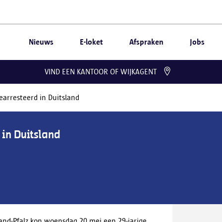
Nieuws
E-loket
Afspraken
Jobs
VIND EEN KANTOOR OF WIJKAGENT
arresteerd in Duitsland
in Duitsland
land-Pfalz kon woensdag 20 mei een 29-jarige