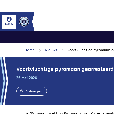
Home
Nieuws
Voortvluchtige pyromaan ge
Voortvluchtige pyromaan gearresteerd 
26 mei 2026
Antwerpen
De 'Kriminalinspektion Pirmasens' van Polizei Rhein