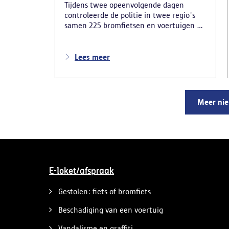
Tijdens twee opeenvolgende dagen
controleerde de politie in twee regio's
samen 225 bromfietsen en voertuigen en
zo'n 80 personen. Een tiental gestolen
bromfietsen en kentekenplaten zijn
teruggevonden en zestien voertuigen zijn
Lees meer
in beslag genomen. Daarnaast
arresteerde de politie ook drie
verdachten en zijn cocaïne, gestolen
motorblokken en inbrekersmateriaal
Meer ni
gevonden.
E-loket/afspraak
Gestolen: fiets of bromfiets
Beschadiging van een voertuig
Vandalisme en graffiti