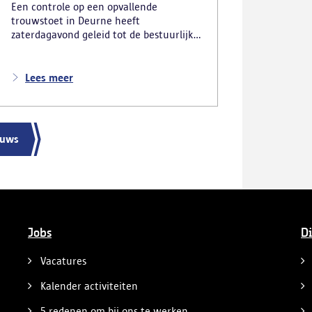
Een controle op een opvallende
trouwstoet in Deurne heeft
zaterdagavond geleid tot de bestuurlijke
inbeslagname van vier voertuigen. De
politie deed ook nog verschillende andere
vaststellingen van inbreuken. De politie
Lees meer
greep in nadat meerdere weggebruikers
melding hadden gemaakt van het
gevaarlijk rijgedrag en de ernstige
verkeershinder die dat als gevolg had.
euws
Jobs
Di
Vacatures
Kalender activiteiten
5 redenen om bij ons te werken