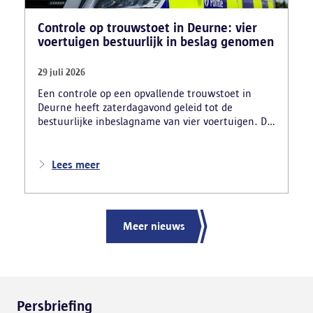
Controle op trouwstoet in Deurne: vier
voertuigen bestuurlijk in beslag genomen
29 juli 2026
Een controle op een opvallende trouwstoet in
Deurne heeft zaterdagavond geleid tot de
bestuurlijke inbeslagname van vier voertuigen. De
politie deed ook nog verschillende andere
vaststellingen van inbreuken. De politie greep in
nadat meerdere weggebruikers melding hadden
Lees meer
gemaakt van het gevaarlijk rijgedrag en de
ernstige verkeershinder die dat als gevolg had.
Meer nieuws
Persbriefing