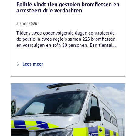
Politie vindt tien gestolen bromfietsen en
arresteert drie verdachten
29 juli 2026
Tijdens twee opeenvolgende dagen controleerde
de politie in twee regio's samen 225 bromfietsen
en voertuigen en zo'n 80 personen. Een tiental
gestolen bromfietsen en kentekenplaten zijn
teruggevonden en zestien voertuigen zijn in
beslag genomen. Daarnaast arresteerde de politie
Lees meer
ook drie verdachten en zijn cocaïne, gestolen
motorblokken en inbrekersmateriaal gevonden.