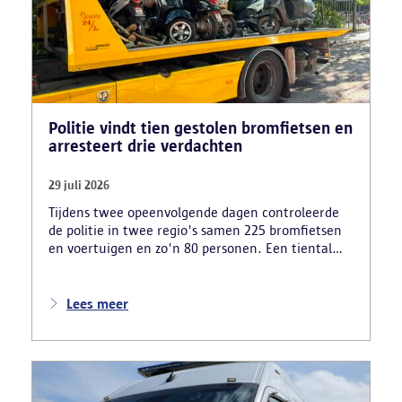
Politie vindt tien gestolen bromfietsen en
arresteert drie verdachten
29 juli 2026
Tijdens twee opeenvolgende dagen controleerde
de politie in twee regio's samen 225 bromfietsen
en voertuigen en zo'n 80 personen. Een tiental
gestolen bromfietsen en kentekenplaten zijn
teruggevonden en zestien voertuigen zijn in
beslag genomen. Daarnaast arresteerde de politie
Lees meer
ook drie verdachten en zijn cocaïne, gestolen
motorblokken en inbrekersmateriaal gevonden.