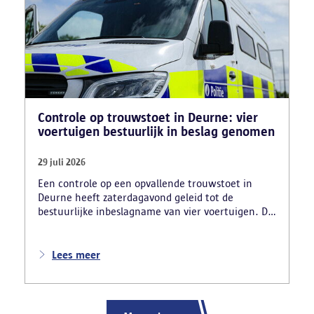
Controle op trouwstoet in Deurne: vier
voertuigen bestuurlijk in beslag genomen
29 juli 2026
Een controle op een opvallende trouwstoet in
Deurne heeft zaterdagavond geleid tot de
bestuurlijke inbeslagname van vier voertuigen. De
politie deed ook nog verschillende andere
vaststellingen van inbreuken. De politie greep in
nadat meerdere weggebruikers melding hadden
Lees meer
gemaakt van het gevaarlijk rijgedrag en de
ernstige verkeershinder die dat als gevolg had.