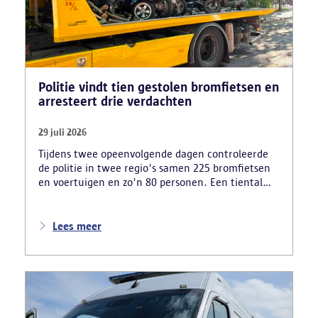
Politie vindt tien gestolen bromfietsen en
arresteert drie verdachten
29 juli 2026
Tijdens twee opeenvolgende dagen controleerde
de politie in twee regio's samen 225 bromfietsen
en voertuigen en zo'n 80 personen. Een tiental
gestolen bromfietsen en kentekenplaten zijn
teruggevonden en zestien voertuigen zijn in
beslag genomen. Daarnaast arresteerde de politie
Lees meer
ook drie verdachten en zijn cocaïne, gestolen
motorblokken en inbrekersmateriaal gevonden.