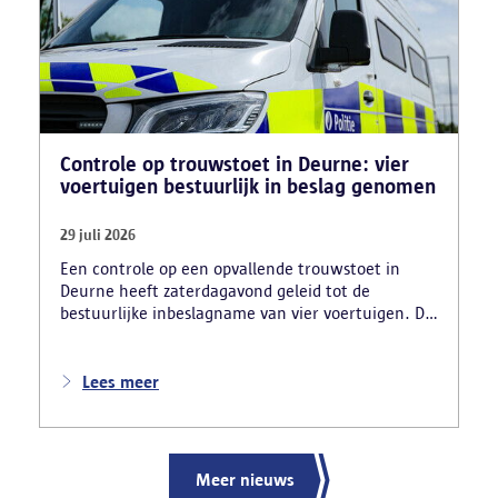
Controle op trouwstoet in Deurne: vier
voertuigen bestuurlijk in beslag genomen
29 juli 2026
Een controle op een opvallende trouwstoet in
Deurne heeft zaterdagavond geleid tot de
bestuurlijke inbeslagname van vier voertuigen. De
politie deed ook nog verschillende andere
vaststellingen van inbreuken. De politie greep in
nadat meerdere weggebruikers melding hadden
Lees meer
gemaakt van het gevaarlijk rijgedrag en de
ernstige verkeershinder die dat als gevolg had.
Meer nieuws