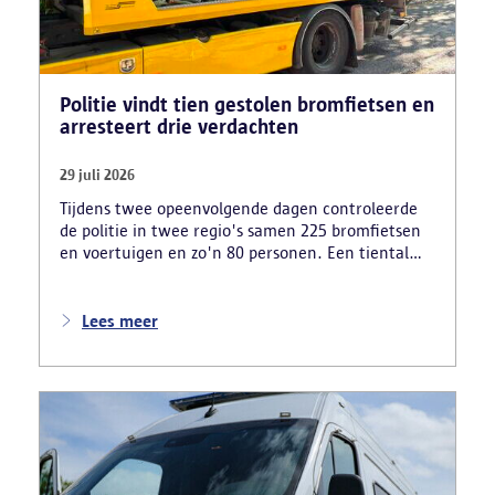
Politie vindt tien gestolen bromfietsen en
arresteert drie verdachten
29 juli 2026
Tijdens twee opeenvolgende dagen controleerde
de politie in twee regio's samen 225 bromfietsen
en voertuigen en zo'n 80 personen. Een tiental
gestolen bromfietsen en kentekenplaten zijn
teruggevonden en zestien voertuigen zijn in
beslag genomen. Daarnaast arresteerde de politie
Lees meer
ook drie verdachten en zijn cocaïne, gestolen
motorblokken en inbrekersmateriaal gevonden.