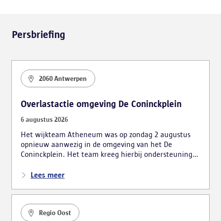
Persbriefing
2060 Antwerpen
Overlastactie omgeving De Coninckplein
6 augustus 2026
Het wijkteam Atheneum was op zondag 2 augustus
opnieuw aanwezig in de omgeving van het De
Coninckplein. Het team kreeg hierbij ondersteuning
van de mobiele eenheid. De actie leidde tot
verschillende vaststellingen, waarbij ook vijf personen
Lees meer
bestuurlijk werden gearresteerd.
Regio Oost