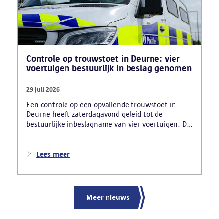
Controle op trouwstoet in Deurne: vier
voertuigen bestuurlijk in beslag genomen
29 juli 2026
Een controle op een opvallende trouwstoet in
Deurne heeft zaterdagavond geleid tot de
bestuurlijke inbeslagname van vier voertuigen. De
politie deed ook nog verschillende andere
vaststellingen van inbreuken. De politie greep in
nadat meerdere weggebruikers melding hadden
Lees meer
gemaakt van het gevaarlijk rijgedrag en de
ernstige verkeershinder die dat als gevolg had.
Meer nieuws