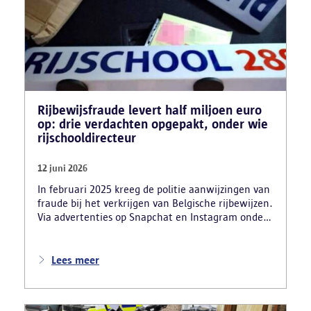
Rijbewijsfraude levert half miljoen euro
op: drie verdachten opgepakt, onder wie
rijschooldirecteur
12 juni 2026
In februari 2025 kreeg de politie aanwijzingen van
fraude bij het verkrijgen van Belgische rijbewijzen.
Via advertenties op Snapchat en Instagram onder
de naam ‘Snelle afspraak’ boden verdachten tegen
betaling versnelde afspraken voor praktijkexamens
aan. Daarnaast maakten zij reclame voor het
Lees meer
uitschrijven van bekwaamheidsattesten zonder
effectief lessen te volgen en voor fraude bij
theoretische rijexamens. Een parallel onderzoek