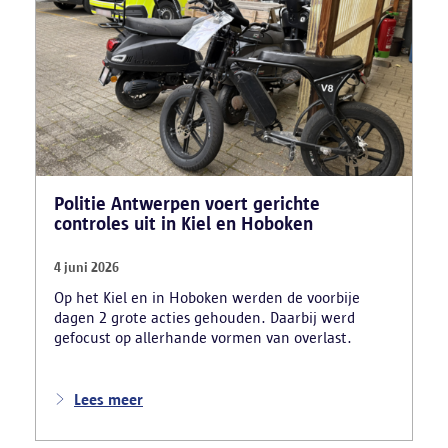
bracht ook een rijschooldirecteur in beeld die
examenfraude organiseerde,
bekwaamheidsattesten afleverde zonder vereiste
opleiding en een vervalst uittreksel uit het
strafregister gebruikte.
Politie Antwerpen voert gerichte
controles uit in Kiel en Hoboken
4 juni 2026
Op het Kiel en in Hoboken werden de voorbije
dagen 2 grote acties gehouden. Daarbij werd
gefocust op allerhande vormen van overlast.
Lees meer