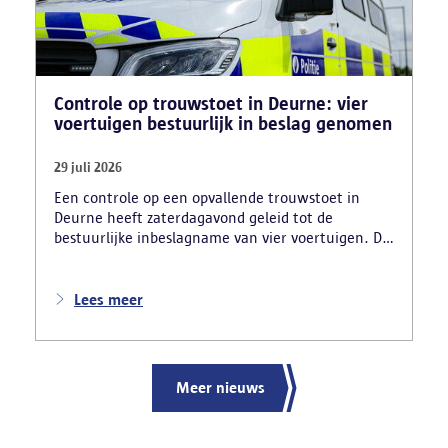
Controle op trouwstoet in Deurne: vier
voertuigen bestuurlijk in beslag genomen
29 juli 2026
Een controle op een opvallende trouwstoet in
Deurne heeft zaterdagavond geleid tot de
bestuurlijke inbeslagname van vier voertuigen. De
politie deed ook nog verschillende andere
vaststellingen van inbreuken. De politie greep in
nadat meerdere weggebruikers melding hadden
Lees meer
gemaakt van het gevaarlijk rijgedrag en de
ernstige verkeershinder die dat als gevolg had.
Meer nieuws