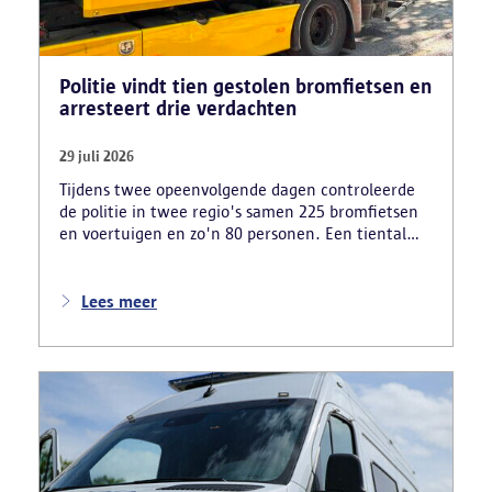
Politie vindt tien gestolen bromfietsen en
arresteert drie verdachten
29 juli 2026
Tijdens twee opeenvolgende dagen controleerde
de politie in twee regio's samen 225 bromfietsen
en voertuigen en zo'n 80 personen. Een tiental
gestolen bromfietsen en kentekenplaten zijn
teruggevonden en zestien voertuigen zijn in
beslag genomen. Daarnaast arresteerde de politie
Lees meer
ook drie verdachten en zijn cocaïne, gestolen
motorblokken en inbrekersmateriaal gevonden.