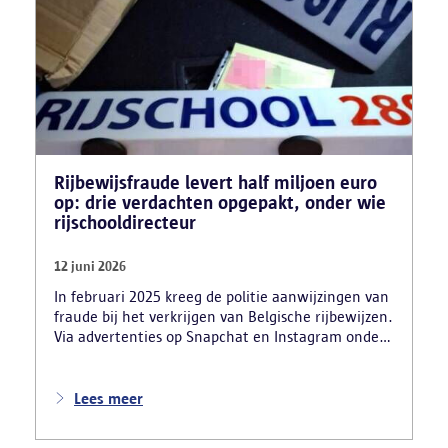
Rijbewijsfraude levert half miljoen euro
op: drie verdachten opgepakt, onder wie
rijschooldirecteur
12 juni 2026
In februari 2025 kreeg de politie aanwijzingen van
fraude bij het verkrijgen van Belgische rijbewijzen.
Via advertenties op Snapchat en Instagram onder
de naam ‘Snelle afspraak’ boden verdachten tegen
betaling versnelde afspraken voor praktijkexamens
aan. Daarnaast maakten zij reclame voor het
Lees meer
uitschrijven van bekwaamheidsattesten zonder
effectief lessen te volgen en voor fraude bij