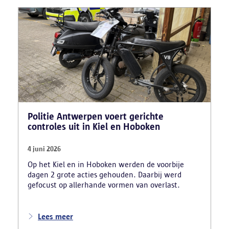
theoretische rijexamens. Een parallel onderzoek
bracht ook een rijschooldirecteur in beeld die
examenfraude organiseerde,
bekwaamheidsattesten afleverde zonder vereiste
opleiding en een vervalst uittreksel uit het
strafregister gebruikte.
Politie Antwerpen voert gerichte
controles uit in Kiel en Hoboken
4 juni 2026
Op het Kiel en in Hoboken werden de voorbije
dagen 2 grote acties gehouden. Daarbij werd
gefocust op allerhande vormen van overlast.
Lees meer