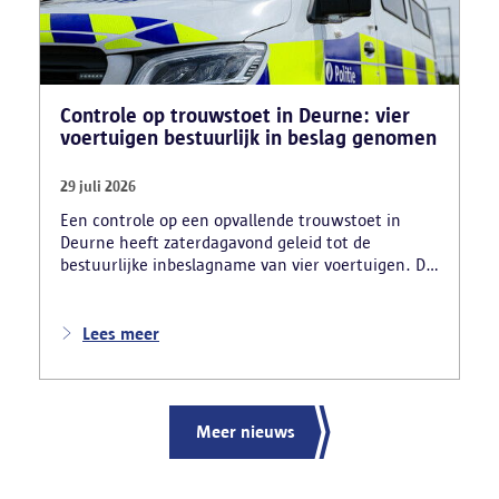
Controle op trouwstoet in Deurne: vier
voertuigen bestuurlijk in beslag genomen
29 juli 2026
Een controle op een opvallende trouwstoet in
Deurne heeft zaterdagavond geleid tot de
bestuurlijke inbeslagname van vier voertuigen. De
politie deed ook nog verschillende andere
vaststellingen van inbreuken. De politie greep in
nadat meerdere weggebruikers melding hadden
Lees meer
gemaakt van het gevaarlijk rijgedrag en de
ernstige verkeershinder die dat als gevolg had.
Meer nieuws