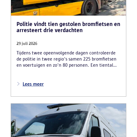
Politie vindt tien gestolen bromfietsen en
arresteert drie verdachten
29 juli 2026
Tijdens twee opeenvolgende dagen controleerde
de politie in twee regio's samen 225 bromfietsen
en voertuigen en zo'n 80 personen. Een tiental
gestolen bromfietsen en kentekenplaten zijn
teruggevonden en zestien voertuigen zijn in
beslag genomen. Daarnaast arresteerde de politie
Lees meer
ook drie verdachten en zijn cocaïne, gestolen
motorblokken en inbrekersmateriaal gevonden.