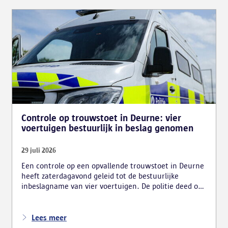
Controle op trouwstoet in Deurne: vier
voertuigen bestuurlijk in beslag genomen
29 juli 2026
Een controle op een opvallende trouwstoet in Deurne
heeft zaterdagavond geleid tot de bestuurlijke
inbeslagname van vier voertuigen. De politie deed ook
nog verschillende andere vaststellingen van
inbreuken. De politie greep in nadat meerdere
weggebruikers melding hadden gemaakt van het
Lees meer
gevaarlijk rijgedrag en de ernstige verkeershinder die