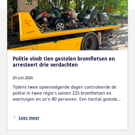
Politie vindt tien gestolen bromfietsen en
arresteert drie verdachten
29 juli 2026
Tijdens twee opeenvolgende dagen controleerde de
politie in twee regio's samen 225 bromfietsen en
voertuigen en zo'n 80 personen. Een tiental gestolen
bromfietsen en kentekenplaten zijn teruggevonden
en zestien voertuigen zijn in beslag genomen.
Daarnaast arresteerde de politie ook drie verdachten
Lees meer
en zijn cocaïne, gestolen motorblokken en
inbrekersmateriaal gevonden.