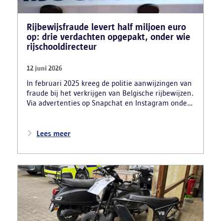
Rijbewijsfraude levert half miljoen euro
op: drie verdachten opgepakt, onder wie
rijschooldirecteur
12 juni 2026
In februari 2025 kreeg de politie aanwijzingen van
fraude bij het verkrijgen van Belgische rijbewijzen.
Via advertenties op Snapchat en Instagram onder
de naam ‘Snelle afspraak’ boden verdachten tegen
betaling versnelde afspraken voor praktijkexamens
aan. Daarnaast maakten zij reclame voor het
Lees meer
uitschrijven van bekwaamheidsattesten zonder
effectief lessen te volgen en voor fraude bij
theoretische rijexamens. Een parallel onderzoek
bracht ook een rijschooldirecteur in beeld die
examenfraude organiseerde,
bekwaamheidsattesten afleverde zonder vereiste
opleiding en een vervalst uittreksel uit het
strafregister gebruikte.