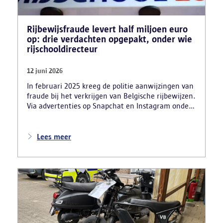
Rijbewijsfraude levert half miljoen euro
op: drie verdachten opgepakt, onder wie
rijschooldirecteur
12 juni 2026
In februari 2025 kreeg de politie aanwijzingen van
fraude bij het verkrijgen van Belgische rijbewijzen.
Via advertenties op Snapchat en Instagram onder
de naam ‘Snelle afspraak’ boden verdachten tegen
betaling versnelde afspraken voor praktijkexamens
aan. Daarnaast maakten zij reclame voor het
Lees meer
uitschrijven van bekwaamheidsattesten zonder
effectief lessen te volgen en voor fraude bij
theoretische rijexamens. Een parallel onderzoek
bracht ook een rijschooldirecteur in beeld die
examenfraude organiseerde,
bekwaamheidsattesten afleverde zonder vereiste
opleiding en een vervalst uittreksel uit het
strafregister gebruikte.