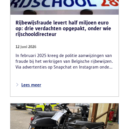
Rijbewijsfraude levert half miljoen euro
op: drie verdachten opgepakt, onder wie
rijschooldirecteur
12 juni 2026
In februari 2025 kreeg de politie aanwijzingen van
fraude bij het verkrijgen van Belgische rijbewijzen.
Via advertenties op Snapchat en Instagram onder
de naam ‘Snelle afspraak’ boden verdachten tegen
betaling versnelde afspraken voor praktijkexamens
aan. Daarnaast maakten zij reclame voor het
Lees meer
uitschrijven van bekwaamheidsattesten zonder
effectief lessen te volgen en voor fraude bij
theoretische rijexamens. Een parallel onderzoek
bracht ook een rijschooldirecteur in beeld die
examenfraude organiseerde,
bekwaamheidsattesten afleverde zonder vereiste
opleiding en een vervalst uittreksel uit het