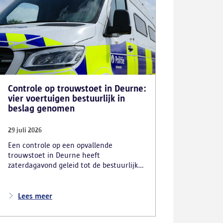
Controle op trouwstoet in Deurne:
vier voertuigen bestuurlijk in
beslag genomen
29 juli 2026
Een controle op een opvallende
trouwstoet in Deurne heeft
zaterdagavond geleid tot de bestuurlijke
inbeslagname van vier voertuigen. De
politie deed ook nog verschillende andere
vaststellingen van inbreuken. De politie
Lees meer
greep in nadat meerdere weggebruikers
melding hadden gemaakt van het