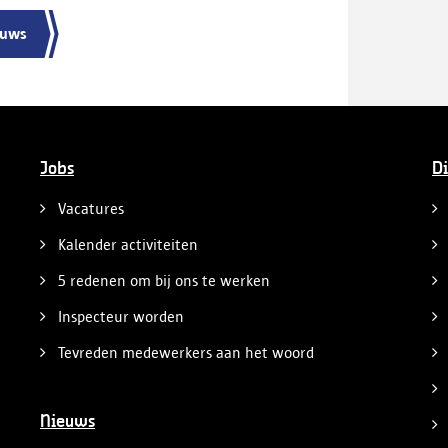
gevaarlijk rijgedrag en de ernstige
verkeershinder die dat als gevolg had.
euws
Jobs
Di
Vacatures
Kalender activiteiten
5 redenen om bij ons te werken
Inspecteur worden
Tevreden medewerkers aan het woord
Nieuws