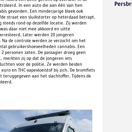
Persbr
troleerd. In een auto die aan één van hen
bis gevonden. Een minderjarige bleek ook
fde straat een sluikstorter op heterdaad betrapt.
 steeds rond op dezelfde locatie. Zij werden
 was daar niet mee akkoord en uitte
gearresteerd. Later werden 20 jongeren
n. Na de controle werden ze verzocht om het
aantal gebruikershoeveelheden cannabis. Een
 2 personen zaten. De passagier droeg geen
, merkten zij op dat de jongeren iets
luchten voor de politie. Ze werden beiden
euro en THC-vapevloeistof bij zich. De bromfiets
t teruggegeven aan het slachtoffer. Tijdens de
oleerd.