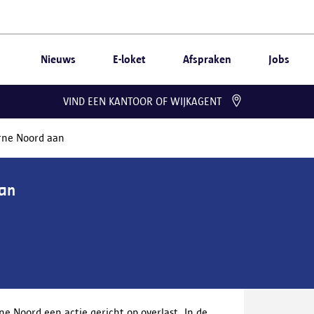
Nieuws
E-loket
Afspraken
Jobs
VIND EEN KANTOOR OF WIJKAGENT
urne Noord aan
aan
 Noord een actie gericht op overlast. In de