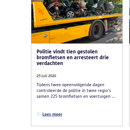
Politie vindt tien gestolen
bromfietsen en arresteert drie
verdachten
29 juli 2026
Tijdens twee opeenvolgende dagen
controleerde de politie in twee regio's
samen 225 bromfietsen en voertuigen en
zo'n 80 personen. Een tiental gestolen
bromfietsen en kentekenplaten zijn
teruggevonden en zestien voertuigen zijn
Lees meer
in beslag genomen. Daarnaast
arresteerde de politie ook drie