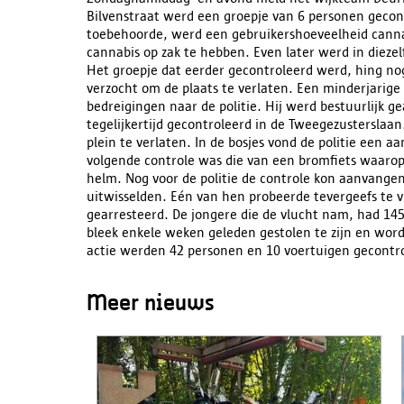
Bilvenstraat werd een groepje van 6 personen gecon
toebehoorde, werd een gebruikershoeveelheid canna
cannabis op zak te hebben. Even later werd in diezel
Het groepje dat eerder gecontroleerd werd, hing nog
verzocht om de plaats te verlaten. Een minderjarige
bedreigingen naar de politie. Hij werd bestuurlijk 
tegelijkertijd gecontroleerd in de Tweegezusterslaa
plein te verlaten. In de bosjes vond de politie een 
volgende controle was die van een bromfiets waarop
helm. Nog voor de politie de controle kon aanvangen
uitwisselden. Eén van hen probeerde tevergeefs te v
gearresteerd. De jongere die de vlucht nam, had 145 
bleek enkele weken geleden gestolen te zijn en word
actie werden 42 personen en 10 voertuigen gecontr
Meer nieuws