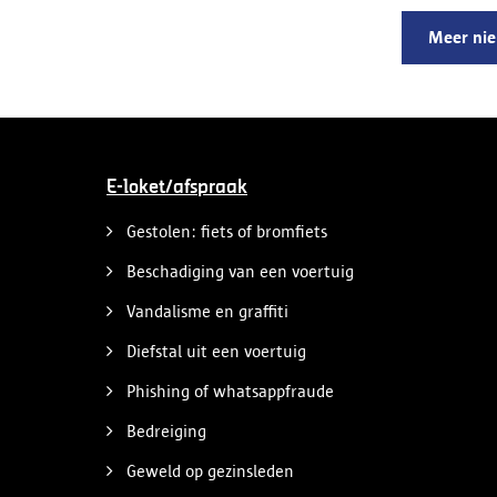
verdachten en zijn cocaïne, gestolen
motorblokken en inbrekersmateriaal
Meer ni
gevonden.
E-loket/afspraak
Gestolen: fiets of bromfiets
Beschadiging van een voertuig
Vandalisme en graffiti
Diefstal uit een voertuig
Phishing of whatsappfraude
Bedreiging
Geweld op gezinsleden