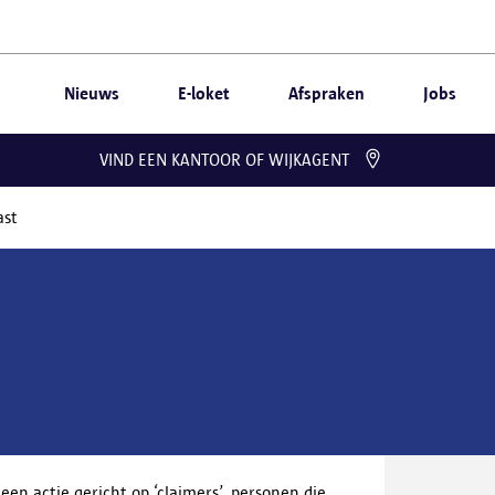
Nieuws
E-loket
Afspraken
Jobs
VIND EEN KANTOOR OF WIJKAGENT
ast
en actie gericht op ‘claimers’, personen die