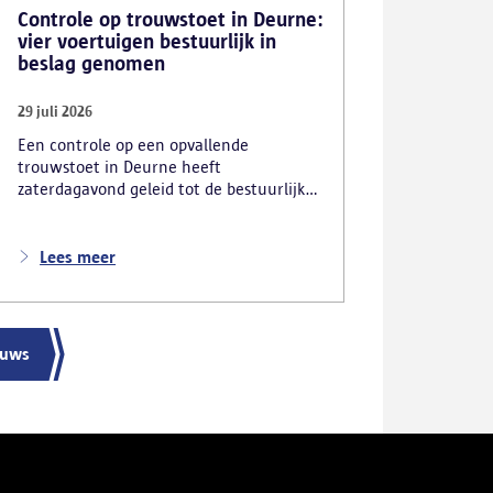
Controle op trouwstoet in Deurne:
vier voertuigen bestuurlijk in
beslag genomen
29 juli 2026
Een controle op een opvallende
trouwstoet in Deurne heeft
zaterdagavond geleid tot de bestuurlijke
inbeslagname van vier voertuigen. De
politie deed ook nog verschillende andere
vaststellingen van inbreuken. De politie
Lees meer
greep in nadat meerdere weggebruikers
melding hadden gemaakt van het
gevaarlijk rijgedrag en de ernstige
verkeershinder die dat als gevolg had.
euws