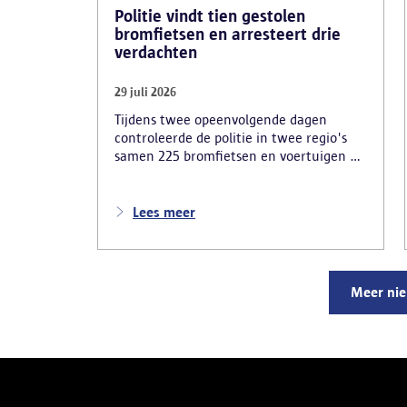
Politie vindt tien gestolen
bromfietsen en arresteert drie
verdachten
29 juli 2026
Tijdens twee opeenvolgende dagen
controleerde de politie in twee regio's
samen 225 bromfietsen en voertuigen en
zo'n 80 personen. Een tiental gestolen
bromfietsen en kentekenplaten zijn
teruggevonden en zestien voertuigen zijn
Lees meer
in beslag genomen. Daarnaast
arresteerde de politie ook drie
verdachten en zijn cocaïne, gestolen
motorblokken en inbrekersmateriaal
Meer ni
gevonden.