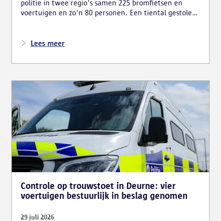
politie in twee regio's samen 225 bromfietsen en
voertuigen en zo'n 80 personen. Een tiental gestolen
bromfietsen en kentekenplaten zijn teruggevonden
en zestien voertuigen zijn in beslag genomen.
Daarnaast arresteerde de politie ook drie verdachten
Lees meer
en zijn cocaïne, gestolen motorblokken en
inbrekersmateriaal gevonden.
Controle op trouwstoet in Deurne: vier
voertuigen bestuurlijk in beslag genomen
29 juli 2026