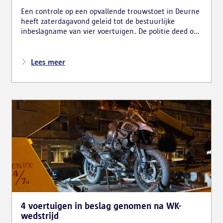
Een controle op een opvallende trouwstoet in Deurne
heeft zaterdagavond geleid tot de bestuurlijke
inbeslagname van vier voertuigen. De politie deed ook
nog verschillende andere vaststellingen van
inbreuken. De politie greep in nadat meerdere
weggebruikers melding hadden gemaakt van het
Lees meer
gevaarlijk rijgedrag en de ernstige verkeershinder die
dat als gevolg had.
4 voertuigen in beslag genomen na WK-
wedstrijd