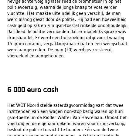
hevige achtervolging later reed de bromfietser in op het
politievoertuig, waarna de jonge knaap te voet verder
vluchtte. Het maakte uiteindelijk geen verschil, de man
werd alsnog gevat door de politie. Hij had een hoeveelheid
cash geld op zak en zijn gsm-toestel rinkelde onophoudelijk.
Dat deed de politie vermoeden dat er mogelijks sprake was
drugshandel. Er werd een huiszoeking uitgevoerd waarbij
15 gram cocaïne, verpakkingsmateriaal en een weegschaal
werd aangetroffen. De man (20) werd gearresteerd,
voorgeleid en aangehouden.
6 000 euro cash
Het WOT Noord stelde zaterdagvoormiddag vast dat twee
inzittenden van een wagen non-stop bezig waren op hun
gsm-toestel in de Ridder Walter Van Havrelaan. Omdat het
voertuig en de eigenaar gekend waren voor drugsverkoop,
besloot de politie toezicht te houden. Eén van de twee
mannen reed weg met de wagen. In Schoten stopte de